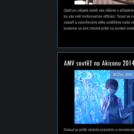
Opět po nějaké době vás vítáme u příspěvku
by vás měl motivovat ke stříhání. Snad se 
zadaří a vytvořenými dílky potěšíme naše ok
budeme se jimi chlubit ještě na posteli smrt
30 Čvc, 2014
Dokud je ještě období prázdnin a dovolený