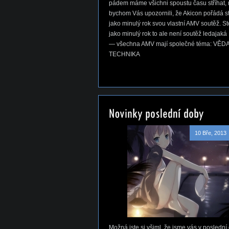
pádem máme všichni spoustu času stříhat, 
bychom Vás upozornili, že Akicon pořádá s
jako minulý rok svou vlastní AMV soutěž. S
jako minulý rok to ale není soutěž ledajaká
— všechna AMV mají společné téma: VĚDA
TECHNIKA
10 Bře, 2013
Možná jste si všiml, že jsme vás v poslední