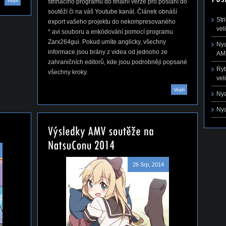
Vejdi
střihacího programu do finální verze pro poslání do
soutěží či na váš Youtube kanál. Článek obnáší
Str
export vašeho projektu do nekompresovaného
vel
*.avi souboru a enkódování pomocí programu
Zarx264gui. Pokud umíte anglicky, všechny
Nya
informace jsou brány z videa od jednoho ze
AMV
zahraničních editorů, kde jsou podrobněji popsané
Ryb
všechny kroky.
vel
Vejdi
Nya
Nya
26 Srp, 2014