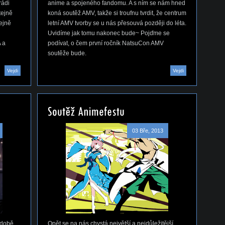
rádi
anime a spojeného fandomu. A s ním se nám hned
tejně
koná soutěž AMV, takže si troufnu tvrdit, že centrum
tejně
letní AMV tvorby se u nás přesouvá později do léta.
Uvidíme jak tomu nakonec bude~ Pojďme se
 a
podívat, o čem první ročník NatsuCon AMV
soutěže bude.
Vejdi
Vejdi
03 Bře, 2013
 době
Opět se na nás chystá největší a nejdůležitější