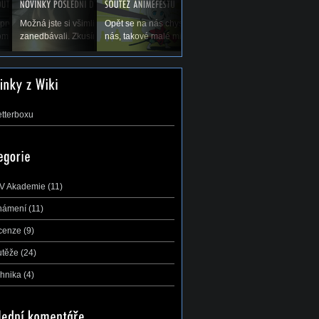
olených a tím pádem
prvé koná Natsucon, nový festival anime a
Možná jste si všimli, že jsme vás v poslední době trochu
Opět se na nás chystá největší a nejdůležitější soutěž 
di bychom Vás...
mu. A s ním se nám hned koná soutěž AMV,...
zanedbávali. Zkusíme to trochu zlepšit, leč přecijen je...
nás, takové malé mistrovství ČR v AMV –...
etterboxu
V Akademie
(11)
námení
(11)
cenze
(9)
utěže
(24)
hnika
(4)