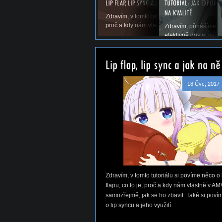
Zdravím, v tomto tutoriálu si povíme něco o li
proč a kdy nám vlastně v AMV vadí a samoz
Zdravím, přinášíme vá
efektivně dostat vaše
18 Čvc, 2017
Zdravím, v tomto tutoriálu si povíme něco o 
flapu, co to je, proč a kdy nám vlastně v AM
samozřejmě, jak se ho zbavit. Také si poví
o lip syncu a jeho využití.