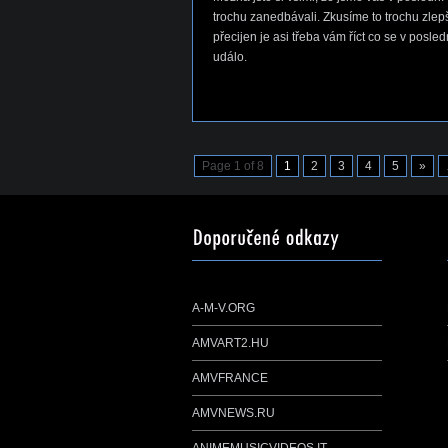
trochu zanedbávali. Zkusíme to trochu zlepši
přecijen je asi třeba vám říct co se v posle
událo.
Page 1 of 8
1
2
3
4
5
»
A-M-V.ORG
AMVART2.HU
AMVFRANCE
AMVNEWS.RU