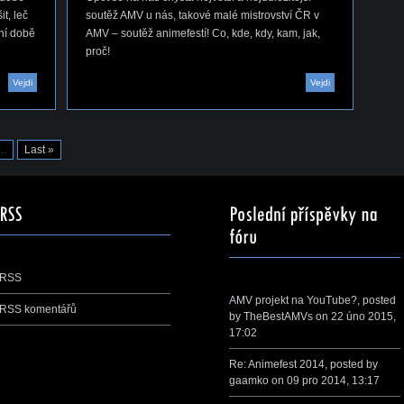
t, leč
soutěž AMV u nás, takové malé mistrovství ČR v
dní době
AMV – soutěž animefestí! Co, kde, kdy, kam, jak,
proč!
Vejdi
Vejdi
...
Last »
RSS
AMV projekt na YouTube?
, posted
RSS komentářů
by
TheBestAMVs
on 22 úno 2015,
17:02
Re: Animefest 2014
, posted by
gaamko
on 09 pro 2014, 13:17