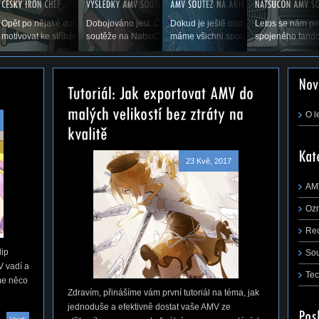
p flapu, co to je,
Opět po nějaké době vás vítáme u příspěvku, který by vás měl
Dobojováno jest. Čas ukázat výsledky druhého ročníku AMV
Dokud je ještě období prázdnin a dov
Letos se nám po
řejmě,...
motivovat ke stříhání. Snad se nám zadaří a...
soutěže na NatsuConu 2014. (Pokračování...
máme všichni spoustu času stříhat, rá
spojeného fando
m první tutoriál na téma, jak jednoduše a
 AMV ze střihacího...
O l
23 Kvě, 2017
AM
Oz
Re
lip
So
V vadí a
Tec
me něco
Zdravím, přinášíme vám první tutoriál na téma, jak
jednoduše a efektivně dostat vaše AMV ze