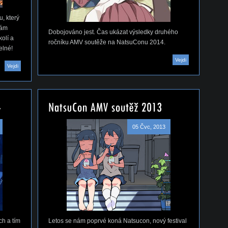
, který
nám
Dobojováno jest. Čas ukázat výsledky druhého
olí a
ročníku AMV soutěže na NatsuConu 2014.
elné!
Vejdi
Vejdi
05 Čvc, 2013
ch a tím
Letos se nám poprvé koná Natsucon, nový festival