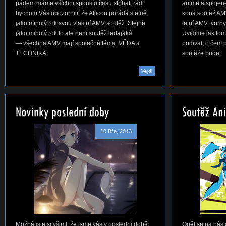
pádem máme všichni spoustu času stříhat, rádi
anime a spojen
bychom Vás upozornili, že Akicon pořádá stejně
koná soutěž AMV,
jako minulý rok svou vlastní AMV soutěž. Stejně
letní AMV tvorby
jako minulý rok to ale není soutěž ledajaká
Uvidíme jak to
— všechna AMV mají společné téma: VĚDA a
podívat, o čem 
TECHNIKA
soutěže bude.
Vejdi
10 Bře, 2013
Možná jste si všiml, že jsme vás v poslední době
Opět se na nás c