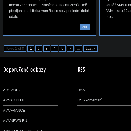
trochu zanedbávali. Zkusíme to trochu zlepšit, leč
soutěž AMV u ná
přecijen je asi třeba vám říct co se v poslední době
AMV – soutěž ani
událo.
proč!
Vejdi
Page 1 of 8
1
2
3
4
5
»
...
Last »
A-M-V.ORG
RSS
AMVART2.HU
RSS komentářů
AMVFRANCE
AMVNEWS.RU