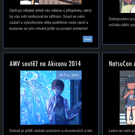
Opět po nějaké době vás vítáme u příspěvku, který
by vás měl motivovat ke stříhání. Snad se nám
Dobojováno jest
zadaří a vytvořenými dílky potěšíme naše okolí a
ročníku AMV so
budeme se jimi chlubit ještě na posteli smrtelné!
Vejdi
30 Čvc, 2014
Dokud je ještě období prázdnin a dovolených a tím
Letos se nám po