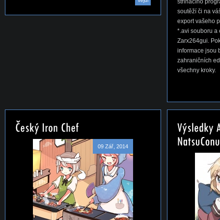
Vejdi
střihacího progr
soutěží či na v
export vašeho 
*.avi souboru 
Zarx264gui. Pok
informace jsou 
zahraničních ed
všechny kroky.
09 Zář, 2014