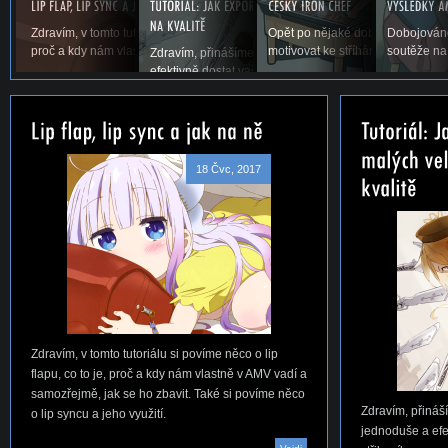
Zdravím, v tomto tutoriálu si povíme něco o lip flapu, co to je,
Opět po nějaké době vás vítáme u
Dobojováno
proč a kdy nám vlastně v AMV vadí a samozřejmě,...
motivovat ke stříhání. Snad se ná
soutěže na
Zdravím, přinášíme vám první tutoriál na téma, jak jed
efektivně dostat vaše AMV ze střihacího...
18 Čvc, 2017
Zdravím, v tomto tutoriálu si povíme něco o lip
flapu, co to je, proč a kdy nám vlastně v AMV vadí a
samozřejmě, jak se ho zbavit. Také si povíme něco
Zdravím, přináší
o lip syncu a jeho využití.
jednoduše a efe