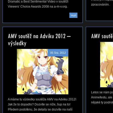
Dramatic a Best Sentimental Video v soutěži
zpracováním.
Viewers‘ Choice Awards 2008 na a-m-v.org.
Vejdi
05 Srp, 2012
Letos se nám p
Animefestu, ale
A máme tu výsledky soutěže AMV na Adviku 2012!
nějaké ty podro
Jak že to dopadlo? Dozvíte se níže, šup na to!
Předem podotknu, že detaily se dozvíte na naší