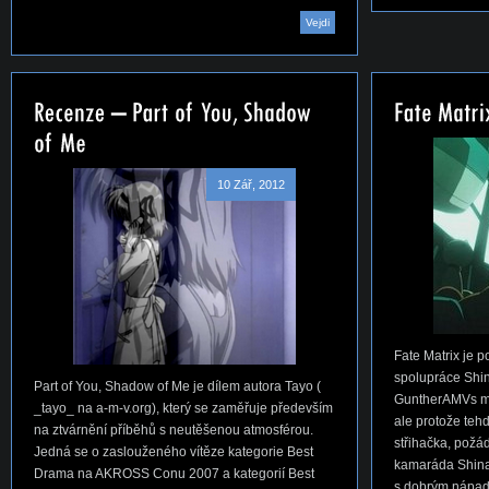
Vejdi
10 Zář, 2012
Fate Matrix je
spolupráce Sh
Part of You, Shadow of Me je dílem autora Tayo (
GuntherAMVs mě
_tayo_ na a-m-v.org), který se zaměřuje především
ale protože teh
na ztvárnění příběhů s neutěšenou atmosférou.
střihačka, požá
Jedná se o zaslouženého vítěze kategorie Best
kamaráda Shina
Drama na AKROSS Conu 2007 a kategorií Best
s dobrým nápad