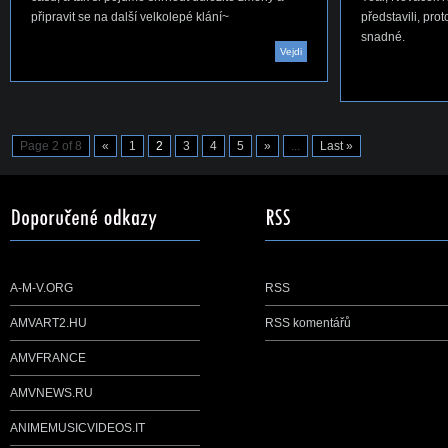
připravit se na další velkolepé klání~
představili, pro
snadné.
Vejdi
Page 2 of 8
«
1
2
3
4
5
»
...
Last »
A-M-V.ORG
RSS
AMVART2.HU
RSS komentářů
AMVFRANCE
AMVNEWS.RU
ANIMEMUSICVIDEOS.IT