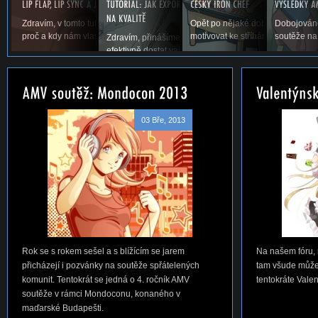
Zdravím, v tomto tutoriálu si povíme něco o lip flapu, co to je,
Opět po nějaké době vás vítáme u
Dobojováno
proč a kdy nám vlastně v AMV vadí a samozřejmě,...
motivovat ke stříhání. Snad se ná
soutěže na
Zdravím, přinášíme vám první tutoriál na téma, jak jed
efektivně dostat vaše AMV ze střihacího...
03 Bře, 2013
Rok se s rokem sešel a s blížícím se jarem
Na našem fóru, 
přicházejí i pozvánky na soutěže spřátelených
tam všude můžet
komunit. Tentokrát se jedná o 4. ročník AMV
tentokráte Vale
soutěže v rámci Mondoconu, konaného v
maďarské Budapešti.