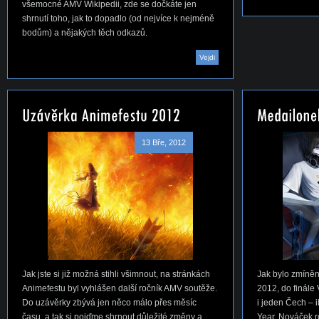
všemocné AMV Wikipedii, zde se dočkáte jen
shrnutí toho, jak to dopadlo (od nejvíce k nejméně
bodům) a nějakých těch odkazů.
Vejdi
13 Bře, 2012
Jak jste si již možná stihli všimnout, na stránkách
Jak bylo zmíně
Animefestu byl vyhlášen další ročník AMV soutěže.
2012, do finále
Do uzávěrky zbývá jen něco málo přes měsíc
i jeden Čech – i
času, a tak si pojďme shrnout důležité změny a
Year, Nováček 