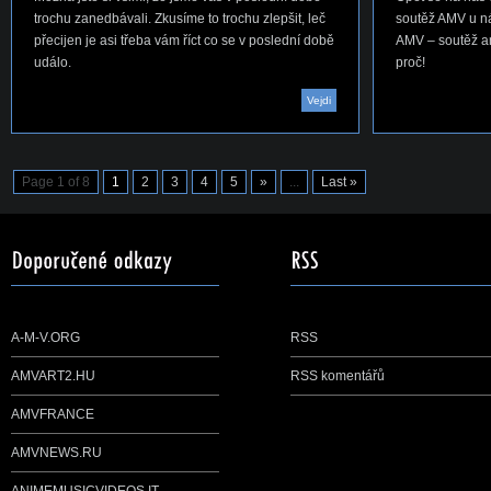
trochu zanedbávali. Zkusíme to trochu zlepšit, leč
soutěž AMV u ná
přecijen je asi třeba vám říct co se v poslední době
AMV – soutěž ani
událo.
proč!
Vejdi
Page 1 of 8
1
2
3
4
5
»
...
Last »
A-M-V.ORG
RSS
AMVART2.HU
RSS komentářů
AMVFRANCE
AMVNEWS.RU