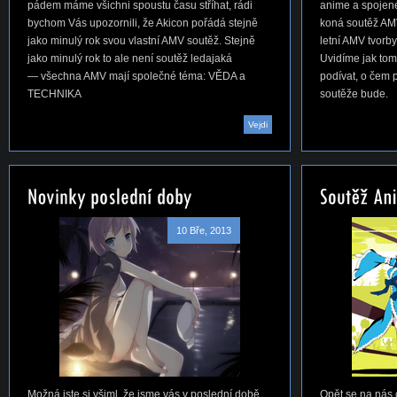
pádem máme všichni spoustu času stříhat, rádi
anime a spojen
bychom Vás upozornili, že Akicon pořádá stejně
koná soutěž AMV,
jako minulý rok svou vlastní AMV soutěž. Stejně
letní AMV tvorby
jako minulý rok to ale není soutěž ledajaká
Uvidíme jak to
— všechna AMV mají společné téma: VĚDA a
podívat, o čem 
TECHNIKA
soutěže bude.
Vejdi
10 Bře, 2013
Možná jste si všiml, že jsme vás v poslední době
Opět se na nás c