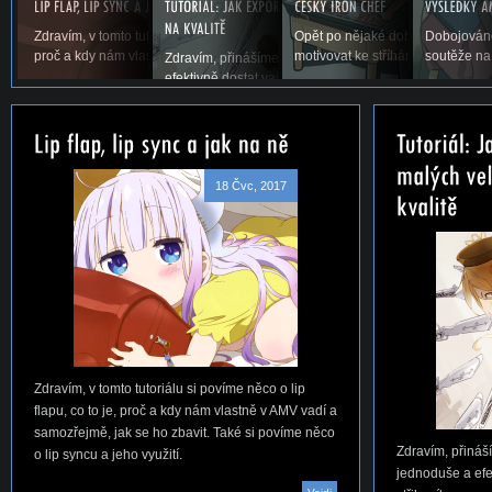
Zdravím, v tomto tutoriálu si povíme něco o lip flapu, co to je,
Opět po nějaké době vás vítáme u
Dobojováno
proč a kdy nám vlastně v AMV vadí a samozřejmě,...
motivovat ke stříhání. Snad se ná
soutěže na
Zdravím, přinášíme vám první tutoriál na téma, jak jed
efektivně dostat vaše AMV ze střihacího...
18 Čvc, 2017
Zdravím, v tomto tutoriálu si povíme něco o lip
flapu, co to je, proč a kdy nám vlastně v AMV vadí a
samozřejmě, jak se ho zbavit. Také si povíme něco
Zdravím, přináší
o lip syncu a jeho využití.
jednoduše a efe