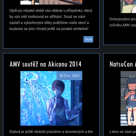
Opět po nějaké době vás vítáme u příspěvku, který
by vás měl motivovat ke stříhání. Snad se nám
Dobojováno jest
zadaří a vytvořenými dílky potěšíme naše okolí a
ročníku AMV so
budeme se jimi chlubit ještě na posteli smrtelné!
Vejdi
30 Čvc, 2014
Dokud je ještě období prázdnin a dovolených a tím
Letos se nám po