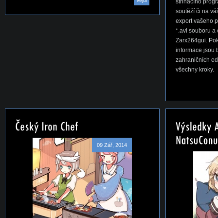
Vejdi
střihacího progr
soutěží či na v
export vašeho 
*.avi souboru 
Zarx264gui. Pok
informace jsou 
zahraničních ed
všechny kroky.
09 Zář, 2014