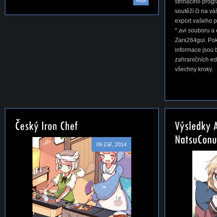
Vejdi
střihacího progr
soutěží či na v
export vašeho 
*.avi souboru 
Zarx264gui. Pok
informace jsou 
zahraničních ed
všechny kroky.
09 Zář, 2014