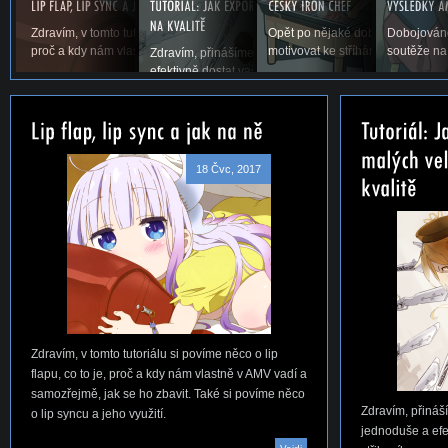
Zdravím, v tomto tutoriálu si povíme něco o lip flapu, co to je,
Opět po nějaké době vás vítáme u
Dobojováno
proč a kdy nám vlastně v AMV vadí a samozřejmě,...
motivovat ke stříhání. Snad se ná
soutěže na
Zdravím, přinášíme vám první tutoriál na téma, jak jed
efektivně dostat vaše AMV ze střihacího...
18 Čvc, 2017
Zdravím, v tomto tutoriálu si povíme něco o lip
flapu, co to je, proč a kdy nám vlastně v AMV vadí a
samozřejmě, jak se ho zbavit. Také si povíme něco
Zdravím, přináší
o lip syncu a jeho využití.
jednoduše a efe