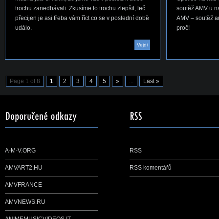
trochu zanedbávali. Zkusíme to trochu zlepšit, leč
soutěž AMV u ná
přecijen je asi třeba vám říct co se v poslední době
AMV – soutěž ani
událo.
proč!
Vejdi
Page 1 of 8
1
2
3
4
5
»
...
Last »
A-M-V.ORG
RSS
AMVART2.HU
RSS komentářů
AMVFRANCE
AMVNEWS.RU