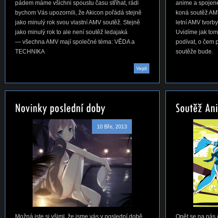
pádem máme všichni spoustu času stříhat, rádi
anime a spojen
bychom Vás upozornili, že Akicon pořádá stejně
koná soutěž AMV,
jako minulý rok svou vlastní AMV soutěž. Stejně
letní AMV tvorby
jako minulý rok to ale není soutěž ledajaká
Uvidíme jak to
— všechna AMV mají společné téma: VĚDA a
podívat, o čem 
TECHNIKA
soutěže bude.
Vejdi
10 Bře, 2013
Možná jste si všiml, že jsme vás v poslední době
Opět se na nás c