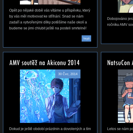
Opět po nějaké době vás vítáme u příspěvku, který
by vás měl motivovat ke stříhání. Snad se nám
Dobojováno jest
zadaří a vytvořenými dílky potěšíme naše okolí a
ročníku AMV so
budeme se jimi chlubit ještě na posteli smrtelné!
Vejdi
30 Čvc, 2014
Dokud je ještě období prázdnin a dovolených a tím
Letos se nám po