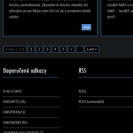
trochu zanedbávali. Zkusíme to trochu zlepšit, leč
soutěž AMV u ná
přecijen je asi třeba vám říct co se v poslední době
AMV – soutěž ani
událo.
proč!
Vejdi
Page 1 of 8
1
2
3
4
5
»
...
Last »
A-M-V.ORG
RSS
AMVART2.HU
RSS komentářů
AMVFRANCE
AMVNEWS.RU