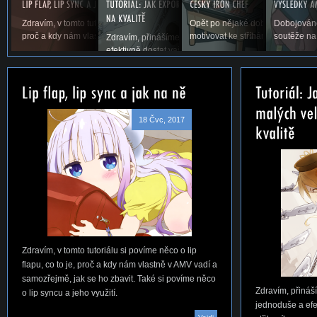
Zdravím, v tomto tutoriálu si povíme něco o lip flapu, co to je,
Opět po nějaké době vás vítáme u
Dobojováno
proč a kdy nám vlastně v AMV vadí a samozřejmě,...
motivovat ke stříhání. Snad se ná
soutěže na
Zdravím, přinášíme vám první tutoriál na téma, jak jed
efektivně dostat vaše AMV ze střihacího...
18 Čvc, 2017
Zdravím, v tomto tutoriálu si povíme něco o lip
flapu, co to je, proč a kdy nám vlastně v AMV vadí a
samozřejmě, jak se ho zbavit. Také si povíme něco
Zdravím, přináší
o lip syncu a jeho využití.
jednoduše a efe