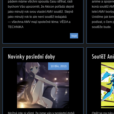
pádem máme všichni spoustu času stříhat, rádi
anime a spojen
bychom Vás upozornili, že Akicon pořádá stejně
koná soutěž AMV,
jako minulý rok svou vlastní AMV soutěž. Stejně
letní AMV tvorby
jako minulý rok to ale není soutěž ledajaká
Uvidíme jak to
— všechna AMV mají společné téma: VĚDA a
podívat, o čem 
TECHNIKA
soutěže bude.
Vejdi
10 Bře, 2013
Možná jste si všiml, že jsme vás v poslední době
Opět se na nás c