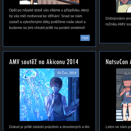
Opět po nějaké době vás vítáme u příspěvku, který
by vás měl motivovat ke stříhání. Snad se nám
Dobojováno jest
zadaří a vytvořenými dílky potěšíme naše okolí a
ročníku AMV so
budeme se jimi chlubit ještě na posteli smrtelné!
Vejdi
30 Čvc, 2014
Dokud je ještě období prázdnin a dovolených a tím
Letos se nám po