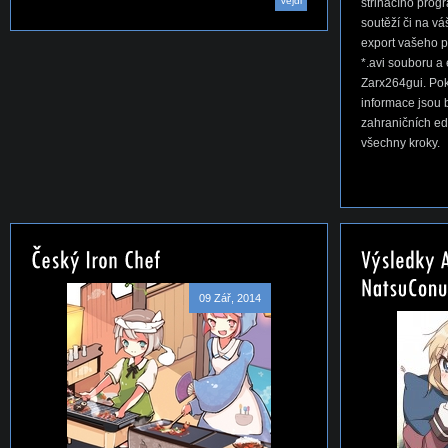
Vejdi
střihacího progr
soutěží či na v
export vašeho 
*.avi souboru 
Zarx264gui. Pok
informace jsou 
zahraničních ed
všechny kroky.
09 Zář, 2014