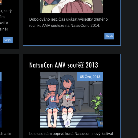
, který
nám
Dobojováno jest. Čas ukázat výsledky druhého
olí a
ročníku AMV soutěže na NatsuConu 2014.
elné!
Vejdi
Vejdi
05 Čvc, 2013
ch a tím
Letos se nám poprvé koná Natsucon, nový festival