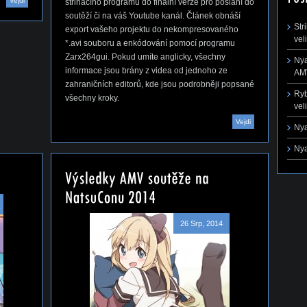
Vejdi
střihacího programu do finální verze pro poslání do
soutěží či na váš Youtube kanál. Článek obnáší
Str
export vašeho projektu do nekompresovaného
vel
*.avi souboru a enkódování pomocí programu
Zarx264gui. Pokud umíte anglicky, všechny
Nya
informace jsou brány z videa od jednoho ze
AMV
zahraničních editorů, kde jsou podrobněji popsané
Ryb
všechny kroky.
vel
Vejdi
Nya
Nya
26 Srp, 2014