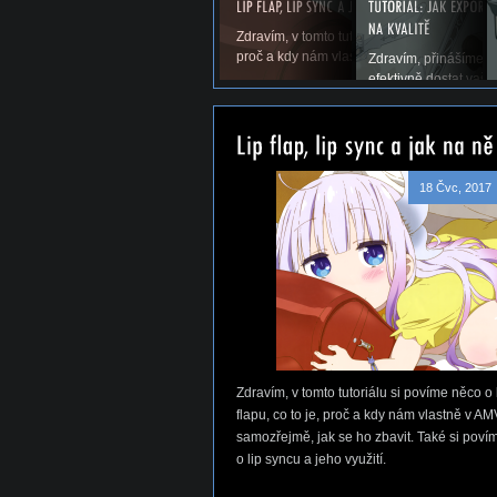
Zdravím, v tomto tutoriálu si povíme něco o li
proč a kdy nám vlastně v AMV vadí a samoz
Zdravím, přinášíme vá
efektivně dostat vaše
18 Čvc, 2017
Zdravím, v tomto tutoriálu si povíme něco o 
flapu, co to je, proč a kdy nám vlastně v AM
samozřejmě, jak se ho zbavit. Také si poví
o lip syncu a jeho využití.