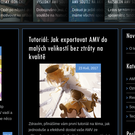
p flapu, co to je,
Opět po nějaké době vás vítáme u příspěvku, který by vás měl
Dobojováno jest. Čas ukázat výsledky druhého ročníku AMV
Dokud je ještě období prázdnin a dov
Letos se nám po
řejmě,...
motivovat ke stříhání. Snad se nám zadaří a...
soutěže na NatsuConu 2014. (Pokračování...
máme všichni spoustu času stříhat, rá
spojeného fando
m první tutoriál na téma, jak jednoduše a
 AMV ze střihacího...
O l
23 Kvě, 2017
AM
Oz
Re
lip
So
V vadí a
Tec
me něco
Zdravím, přinášíme vám první tutoriál na téma, jak
jednoduše a efektivně dostat vaše AMV ze