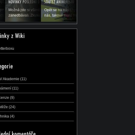
olených a tím pádem
prvé koná Natsucon, nový festival anime a
Možná jste si všimli, že jsme vás v poslední době trochu
Opět se na nás chystá největší a nejdůležitější soutěž 
di bychom Vás...
mu. A s ním se nám hned koná soutěž AMV,...
zanedbávali. Zkusíme to trochu zlepšit, leč přecijen je...
nás, takové malé mistrovství ČR v AMV –...
etterboxu
V Akademie
(11)
námení
(11)
cenze
(9)
utěže
(24)
hnika
(4)