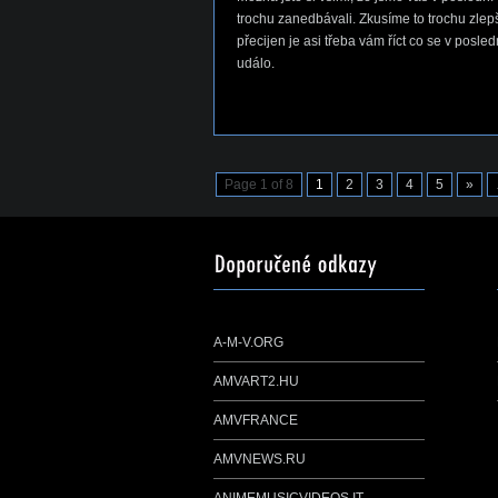
trochu zanedbávali. Zkusíme to trochu zlepši
přecijen je asi třeba vám říct co se v posle
událo.
Page 1 of 8
1
2
3
4
5
»
A-M-V.ORG
AMVART2.HU
AMVFRANCE
AMVNEWS.RU