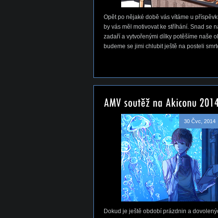
Opět po nějaké době vás vítáme u příspěvku
by vás měl motivovat ke stříhání. Snad se 
zadaří a vytvořenými dílky potěšíme naše ok
budeme se jimi chlubit ještě na posteli smrt
30 Čvc, 2014
Dokud je ještě období prázdnin a dovolený