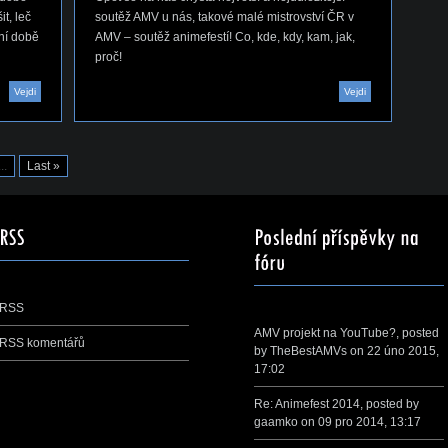
t, leč
soutěž AMV u nás, takové malé mistrovství ČR v
dní době
AMV – soutěž animefestí! Co, kde, kdy, kam, jak,
proč!
Vejdi
Vejdi
...
Last »
RSS
AMV projekt na YouTube?
, posted
RSS komentářů
by
TheBestAMVs
on 22 úno 2015,
17:02
Re: Animefest 2014
, posted by
gaamko
on 09 pro 2014, 13:17