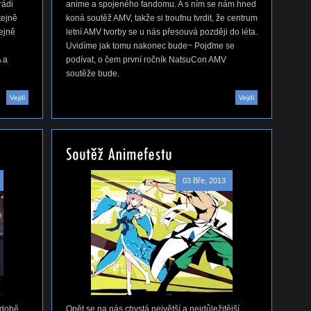
rádi
anime a spojeného fandomu. A s ním se nám hned
tejně
koná soutěž AMV, takže si troufnu tvrdit, že centrum
tejně
letní AMV tvorby se u nás přesouvá později do léta.
Uvidíme jak tomu nakonec bude~ Pojďme se
 a
podívat, o čem první ročník NatsuCon AMV
soutěže bude.
Vejdi
Vejdi
03 Bře, 2013
 době
Opět se na nás chystá největší a nejdůležitější