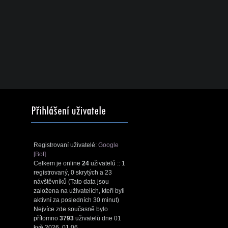
Registrovaní uživatelé:
Google
[Bot]
Celkem je online
24
uživatelů :: 1
registrovaný, 0 skrytých a 23
návštěvníků (Tato data jsou
založena na uživatelích, kteří byli
aktivní za posledních 30 minut)
Nejvíce zde současně bylo
přítomno
3793
uživatelů dne 01
kvě 2026, 01:06