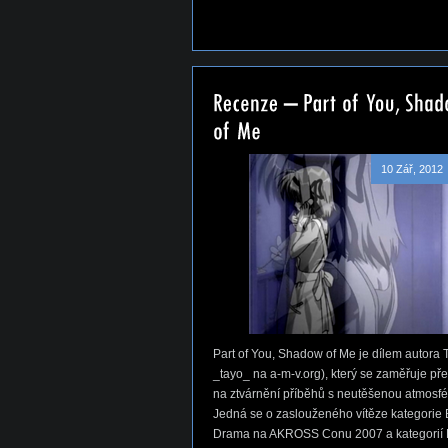
10 Zář, 2012
Part of You, Shadow of Me je dílem autora 
_tayo_ na a-m-v.org), který se zaměřuje př
na ztvárnění příběhů s neutěšenou atmosfé
Jedná se o zaslouženého vítěze kategorie 
Drama na AKROSS Conu 2007 a kategorií 