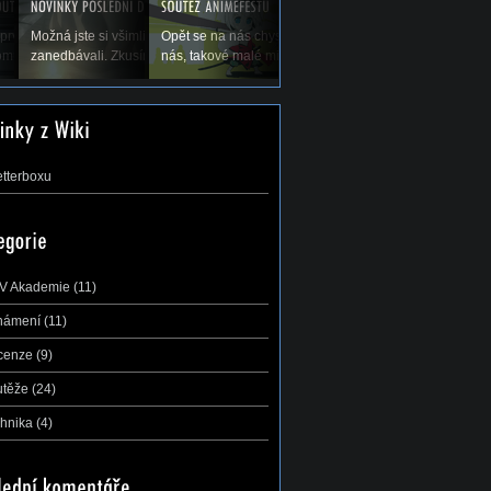
olených a tím pádem
prvé koná Natsucon, nový festival anime a
Možná jste si všimli, že jsme vás v poslední době trochu
Opět se na nás chystá největší a nejdůležitější soutěž 
di bychom Vás...
mu. A s ním se nám hned koná soutěž AMV,...
zanedbávali. Zkusíme to trochu zlepšit, leč přecijen je...
nás, takové malé mistrovství ČR v AMV –...
etterboxu
V Akademie
(11)
námení
(11)
cenze
(9)
utěže
(24)
hnika
(4)