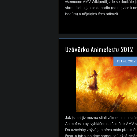
všemocné AMV Wikipedii, zde se dočkáte j
shrnutí toho, jak to dopadlo (od nejvíce k 
bodům) a nějakých těch odkazů.
13 Bře, 2012
Jak jste si již možná stihli všimnout, na str
Animefestu byl vyhlášen další ročník AMV s
Do uzávěrky zbývá jen něco málo přes měs
času, a tak si pojďme shrnout důležité změ