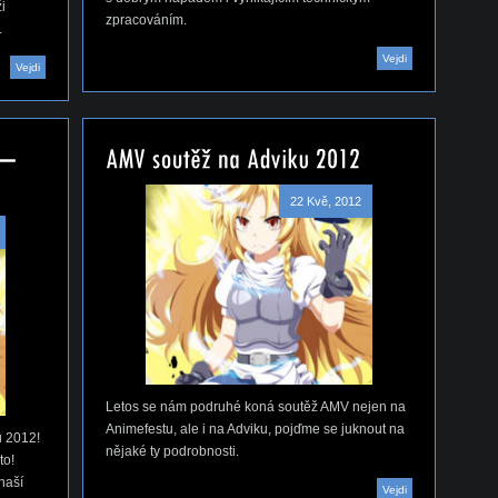
i
zpracováním.
.
Vejdi
Vejdi
22 Kvě, 2012
Letos se nám podruhé koná soutěž AMV nejen na
Animefestu, ale i na Adviku, pojďme se juknout na
u 2012!
nějaké ty podrobnosti.
to!
naší
Vejdi