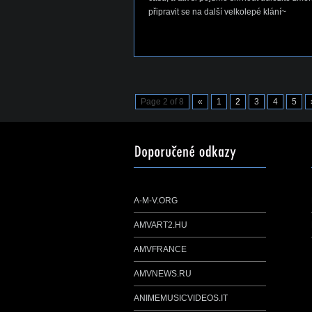
připravit se na další velkolepé klání~
Page 2 of 8
«
1
2
3
4
5
A-M-V.ORG
AMVART2.HU
AMVFRANCE
AMVNEWS.RU
ANIMEMUSICVIDEOS.IT