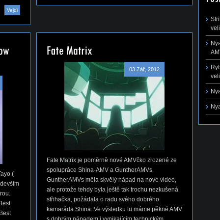
Vejdi
Str
vel
Nya
AMV
Ryb
03 Zář, 2012
vel
Nya
Nya
Fate Matrix je poměrně nové AMVčko zrozené ze
spolupráce Shina-AMV a GuntherAMVs.
Tayo (
GuntherAMVs měla skvělý nápad na nové video,
edevším
ale protože tehdy byla ještě tak trochu nezkušená
rou.
střihačka, požádala o radu svého dobrého
Best
kamaráda Shina. Ve výsledku tu máme pěkné AMV
Best
s dobrým nápadem i vynikajícím technickým