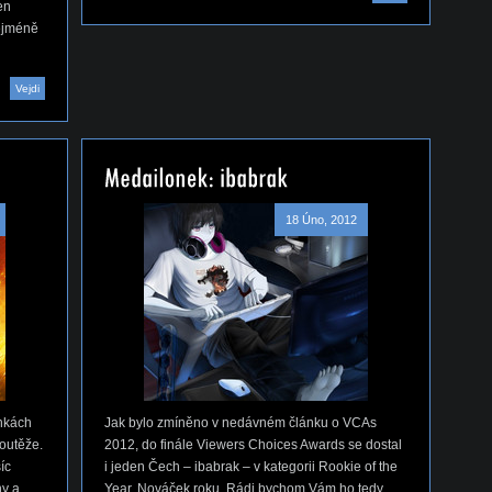
en
nejméně
Vejdi
18 Úno, 2012
ánkách
Jak bylo zmíněno v nedávném článku o VCAs
outěže.
2012, do finále Viewers Choices Awards se dostal
íc
i jeden Čech – ibabrak – v kategorii Rookie of the
ny a
Year, Nováček roku. Rádi bychom Vám ho tedy