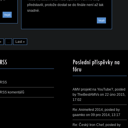
představili, protože dostat se do finále není až tak
snadné.
Vejdi
Vejdi
»
...
Last »
RSS
AMV projekt na YouTube?
, posted
RSS komentářů
by
TheBestAMVs
on 22 úno 2015,
17:02
Re: Animefest 2014
, posted by
gaamko
on 09 pro 2014, 13:17
Re: Český Iron Chef
, posted by