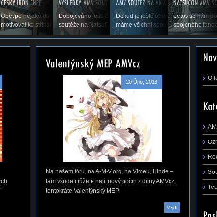
p flapu, co to je,
Opět po nějaké době vás vítáme u příspěvku, který by vás měl
Dobojováno jest. Čas ukázat výsledky druhého ročníku AMV
Dokud je ještě období prázdnin a dov
Letos se nám po
řejmě,...
motivovat ke stříhání. Snad se nám zadaří a...
soutěže na NatsuConu 2014. (Pokračování...
máme všichni spoustu času stříhat, rá
spojeného fando
m první tutoriál na téma, jak jednoduše a
 AMV ze střihacího...
O l
20 Úno, 2013
AM
Oz
Re
Na našem fóru, na A-M-V.org, na Vimeu, i jinde –
So
ých
tam všude můžete najít nový počin z dílny AMVcz,
Tec
V
tentokráte Valentýnský MEP.
Vejdi