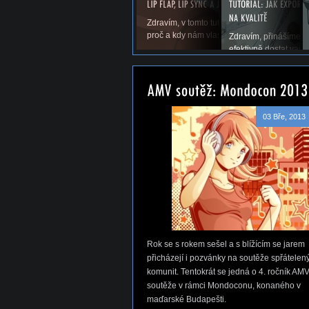
Zdravím, v tomto tutoriálu si povíme něco o li
proč a kdy nám vlastně v AMV vadí a samoz
Zdravím, přinášíme vá
efektivně dostat vaše
03 Bře, 2013
Rok se s rokem sešel a s blížícím se jarem
přicházejí i pozvánky na soutěže spřátelen
komunit. Tentokrát se jedná o 4. ročník AM
soutěže v rámci Mondoconu, konaného v
maďarské Budapešti.