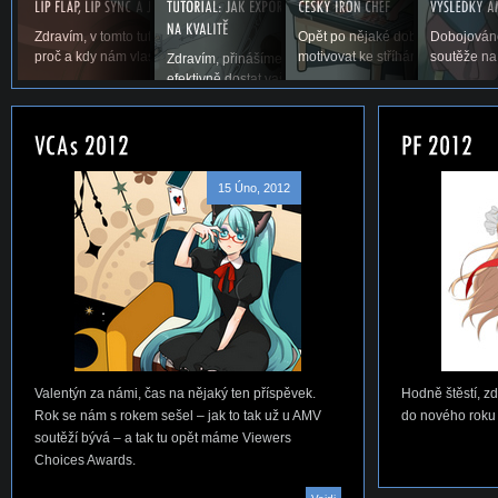
Zdravím, v tomto tutoriálu si povíme něco o lip flapu, co to je,
Opět po nějaké době vás vítáme u
Dobojováno
proč a kdy nám vlastně v AMV vadí a samozřejmě,...
motivovat ke stříhání. Snad se ná
soutěže na
Zdravím, přinášíme vám první tutoriál na téma, jak jed
efektivně dostat vaše AMV ze střihacího...
15 Úno, 2012
Valentýn za námi, čas na nějaký ten příspěvek.
Hodně štěstí, 
Rok se nám s rokem sešel – jak to tak už u AMV
do nového roku
soutěží bývá – a tak tu opět máme Viewers
Choices Awards.