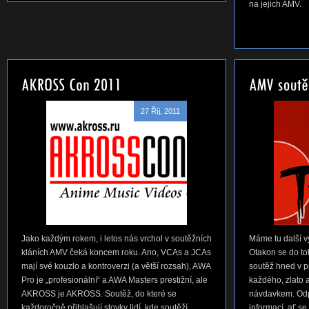
na jejich AMV.
27 Říj, 2011
Jako každým rokem, i letos nás vrchol v soutěžních
Máme tu další v
kláních AMV čeká koncem roku. Ano, VCAs a JCAs
Otakon se do to
mají své kouzlo a kontroverzi (a větší rozsah), AWA
soutěž hned v p
Pro je „profesionální“ a AWA Masters prestižní, ale
každého, zlato a
AKROSS je AKROSS. Soutěž, do které se
návdavkem. Odp
každoročně přihlašují stovky lidí, kde soutěží
informací, ať se