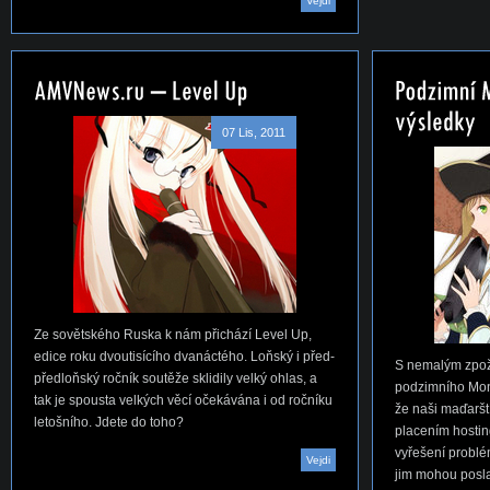
Vejdi
07 Lis, 2011
Ze sovětského Ruska k nám přichází Level Up,
edice roku dvoutisícího dvanáctého. Loňský i před-
S nemalým zpož
předloňský ročník soutěže sklidily velký ohlas, a
podzimního Mon
tak je spousta velkých věcí očekávána i od ročníku
že naši maďarští
letošního. Jdete do toho?
placením hostin
vyřešení problém
Vejdi
jim mohou posla