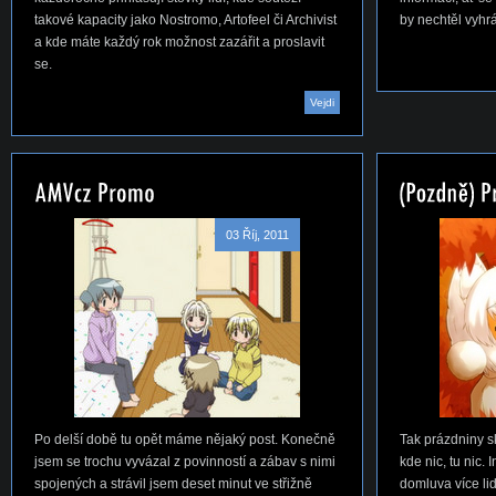
takové kapacity jako Nostromo, Artofeel či Archivist
by nechtěl vyhr
a kde máte každý rok možnost zazářit a proslavit
se.
Vejdi
03 Říj, 2011
Po delší době tu opět máme nějaký post. Konečně
Tak prázdniny s
jsem se trochu vyvázal z povinností a zábav s nimi
kde nic, tu nic. 
spojených a strávil jsem deset minut ve střižně
domluva více lid