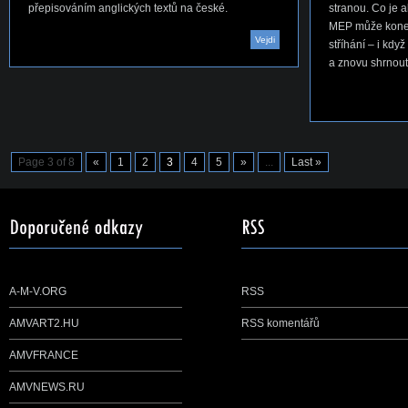
přepisováním anglických textů na české.
stranou. Co je a
MEP může koneč
Vejdi
stříhání – i kdy
a znovu shrnout
Page 3 of 8
«
1
2
3
4
5
»
...
Last »
A-M-V.ORG
RSS
AMVART2.HU
RSS komentářů
AMVFRANCE
AMVNEWS.RU