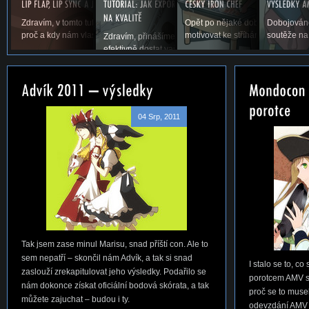
Zdravím, v tomto tutoriálu si povíme něco o lip flapu, co to je,
Opět po nějaké době vás vítáme u
Dobojováno
proč a kdy nám vlastně v AMV vadí a samozřejmě,...
motivovat ke stříhání. Snad se ná
soutěže na
Zdravím, přinášíme vám první tutoriál na téma, jak jed
efektivně dostat vaše AMV ze střihacího...
04 Srp, 2011
Tak jsem zase minul Marisu, snad příští con. Ale to
sem nepatří – skončil nám Advík, a tak si snad
I stalo se to, co
zaslouží zrekapitulovat jeho výsledky. Podařilo se
porotcem AMV s
nám dokonce získat oficiální bodová skórata, a tak
proč se to musel
můžete zajuchat – budou i ty.
odevzdání AMV b