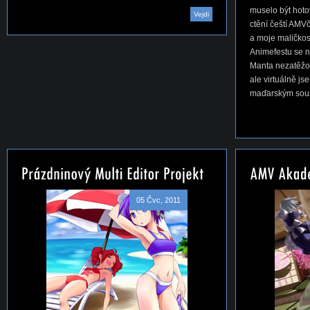
muselo být hotov
Vejdi
ctění čeští AMVč
a moje maličkos
Animefestu se n
Manta nezatěžo
ale virtuálně js
maďarským sou
05 Čvc, 2011