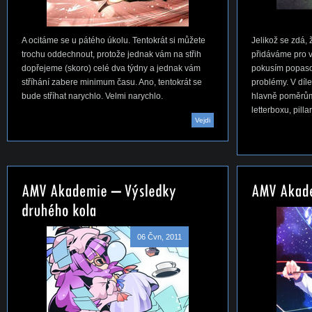
A ocitáme se u pátého úkolu. Tentokrát si můžete
Jelikož se zdá, 
trochu oddechnout, protože jednak vám na střih
přidáváme pro v
dopřejeme (skoro) celé dva týdny a jednak vám
pokusím popasov
stříhání zabere minimum času. Ano, tentokrát se
problémy. V díl
bude stříhat narychlo. Velmi narychlo.
hlavně poměrům 
letterboxu, pill
Vejdi
06 Čvn, 2011