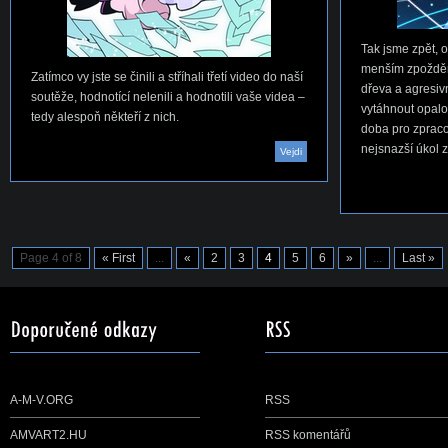
Tak jsme zpět, o
menším zpoždě
Zatímco vy jste se činili a stříhali třetí video do naší
dřeva a agresi
soutěže, hodnotící nelenili a hodnotili vaše videa –
vytáhnout opalo
tedy alespoň někteří z nich.
doba pro zpraco
nejsnazší úkol 
Vejdi
Page 4 of 8
« First
...
«
2
3
4
5
6
»
...
Last »
A-M-V.ORG
RSS
AMVART2.HU
RSS komentářů