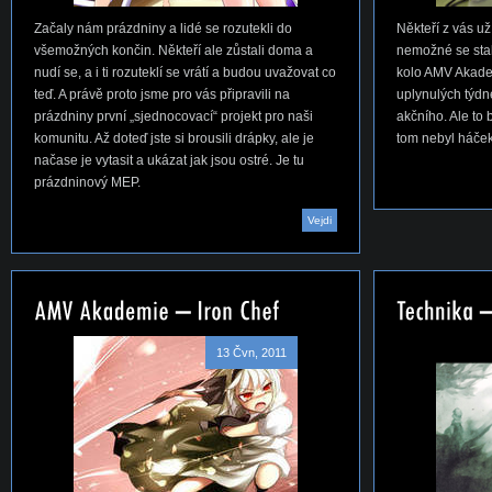
Začaly nám prázdniny a lidé se rozutekli do
Někteří z vás u
všemožných končin. Někteří ale zůstali doma a
nemožné se sta
nudí se, a i ti rozuteklí se vrátí a budou uvažovat co
kolo AMV Akadem
teď. A právě proto jsme pro vás připravili na
uplynulých týdn
prázdniny první „sjednocovací“ projekt pro naši
akčního. Ale to
komunitu. Až doteď jste si brousili drápky, ale je
tom nebyl háček
načase je vytasit a ukázat jak jsou ostré. Je tu
prázdninový MEP.
Vejdi
13 Čvn, 2011