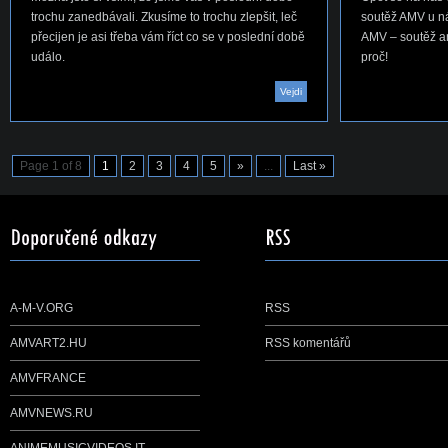
trochu zanedbávali. Zkusíme to trochu zlepšit, leč
soutěž AMV u ná
přecijen je asi třeba vám říct co se v poslední době
AMV – soutěž ani
událo.
proč!
Vejdi
Page 1 of 8
1
2
3
4
5
»
...
Last »
A-M-V.ORG
RSS
AMVART2.HU
RSS komentářů
AMVFRANCE
AMVNEWS.RU