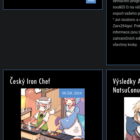
Vejdi
střihacího progr
soutěží či na v
export vašeho 
*.avi souboru 
Zarx264gui. Pok
informace jsou 
zahraničních ed
všechny kroky.
09 Zář, 2014