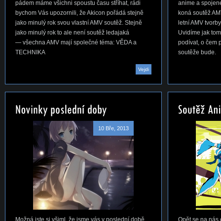
pádem máme všichni spoustu času stříhat, rádi
anime a spojen
bychom Vás upozornili, že Akicon pořádá stejně
koná soutěž AMV,
jako minulý rok svou vlastní AMV soutěž. Stejně
letní AMV tvorby
jako minulý rok to ale není soutěž ledajaká
Uvidíme jak to
— všechna AMV mají společné téma: VĚDA a
podívat, o čem 
TECHNIKA
soutěže bude.
Vejdi
10 Bře, 2013
Možná jste si všiml, že jsme vás v poslední době
Opět se na nás c