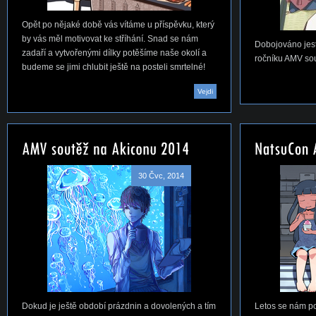
Opět po nějaké době vás vítáme u příspěvku, který
by vás měl motivovat ke stříhání. Snad se nám
Dobojováno jest
zadaří a vytvořenými dílky potěšíme naše okolí a
ročníku AMV so
budeme se jimi chlubit ještě na posteli smrtelné!
Vejdi
30 Čvc, 2014
Dokud je ještě období prázdnin a dovolených a tím
Letos se nám po