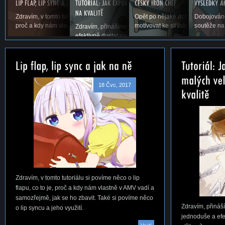
Zdravím, v tomto tutoriálu si povíme něco o lip flapu, co to je,
Opět po nějaké době vás vítáme u
Dobojováno
proč a kdy nám vlastně v AMV vadí a samozřejmě,...
motivovat ke stříhání. Snad se ná
soutěže na
Zdravím, přinášíme vám první tutoriál na téma, jak jed
efektivně dostat vaše AMV ze střihacího...
18 Čvc, 2017
Zdravím, v tomto tutoriálu si povíme něco o lip
flapu, co to je, proč a kdy nám vlastně v AMV vadí a
samozřejmě, jak se ho zbavit. Také si povíme něco
Zdravím, přináší
o lip syncu a jeho využití.
jednoduše a efe