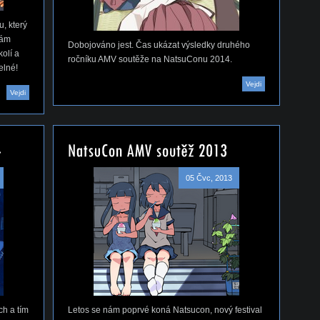
, který
nám
Dobojováno jest. Čas ukázat výsledky druhého
olí a
ročníku AMV soutěže na NatsuConu 2014.
elné!
Vejdi
Vejdi
05 Čvc, 2013
ch a tím
Letos se nám poprvé koná Natsucon, nový festival