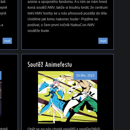
rádi
anime a spojeného fandomu. A s ním se nám hned
tejně
koná soutěž AMV, takže si troufnu tvrdit, že centrum
tejně
letní AMV tvorby se u nás přesouvá později do léta.
Uvidíme jak tomu nakonec bude~ Pojďme se
 a
podívat, o čem první ročník NatsuCon AMV
soutěže bude.
Vejdi
Vejdi
03 Bře, 2013
 době
Opět se na nás chystá největší a nejdůležitější