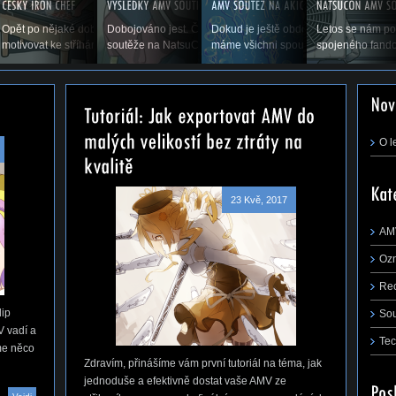
p flapu, co to je,
Opět po nějaké době vás vítáme u příspěvku, který by vás měl
Dobojováno jest. Čas ukázat výsledky druhého ročníku AMV
Dokud je ještě období prázdnin a dov
Letos se nám po
řejmě,...
motivovat ke stříhání. Snad se nám zadaří a...
soutěže na NatsuConu 2014. (Pokračování...
máme všichni spoustu času stříhat, rá
spojeného fando
m první tutoriál na téma, jak jednoduše a
 AMV ze střihacího...
O l
23 Kvě, 2017
AM
Oz
Re
lip
So
V vadí a
Tec
me něco
Zdravím, přinášíme vám první tutoriál na téma, jak
jednoduše a efektivně dostat vaše AMV ze