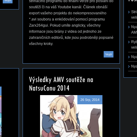
Vejdi
střihacího programu do finální verze pro poslání do
soutěží či na váš Youtube kanál. Článek obnáší
Str
export vašeho projektu do nekompresovaného
vel
*.avi souboru a enkódování pomocí programu
Zarx264gui. Pokud umíte anglicky, všechny
Nya
informace jsou brány z videa od jednoho ze
AMV
zahraničních editorů, kde jsou podrobněji popsané
Ryb
všechny kroky.
vel
Vejdi
Nya
Nya
26 Srp, 2014