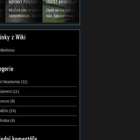
olených a tím pádem
prvé koná Natsucon, nový festival anime a
Možná jste si všimli, že jsme vás v poslední době trochu
Opět se na nás chystá největší a nejdůležitější soutěž 
di bychom Vás...
mu. A s ním se nám hned koná soutěž AMV,...
zanedbávali. Zkusíme to trochu zlepšit, leč přecijen je...
nás, takové malé mistrovství ČR v AMV –...
etterboxu
V Akademie
(11)
námení
(11)
cenze
(9)
utěže
(24)
hnika
(4)