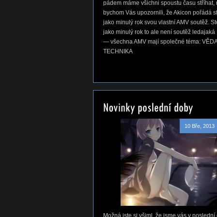
pádem máme všichni spoustu času stříhat, 
bychom Vás upozornili, že Akicon pořádá s
jako minulý rok svou vlastní AMV soutěž. S
jako minulý rok to ale není soutěž ledajaká
— všechna AMV mají společné téma: VĚDA
TECHNIKA
10 Bře, 2013
Možná jste si všiml, že jsme vás v poslední