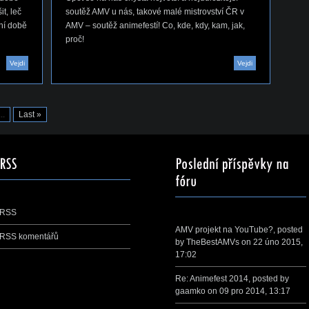
t, leč
soutěž AMV u nás, takové malé mistrovství ČR v
dní době
AMV – soutěž animefestí! Co, kde, kdy, kam, jak,
proč!
Vejdi
Vejdi
...
Last »
RSS
AMV projekt na YouTube?
, posted
RSS komentářů
by
TheBestAMVs
on 22 úno 2015,
17:02
Re: Animefest 2014
, posted by
gaamko
on 09 pro 2014, 13:17