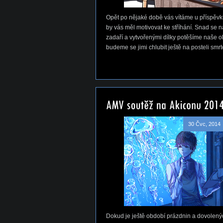
Opět po nějaké době vás vítáme u příspěvku
by vás měl motivovat ke stříhání. Snad se 
zadaří a vytvořenými dílky potěšíme naše ok
budeme se jimi chlubit ještě na posteli smrt
30 Čvc, 2014
Dokud je ještě období prázdnin a dovolený