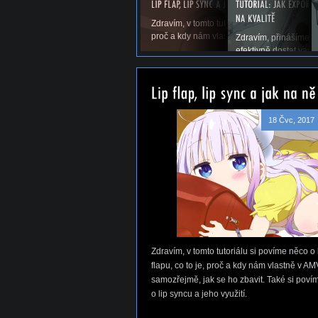
Zdravím, v tomto tutoriálu si povíme něco o li
proč a kdy nám vlastně v AMV vadí a samoz
Zdravím, přinášíme vá
efektivně dostat vaše
18 Čvc, 2017
Zdravím, v tomto tutoriálu si povíme něco o 
flapu, co to je, proč a kdy nám vlastně v AM
samozřejmě, jak se ho zbavit. Také si poví
o lip syncu a jeho využití.