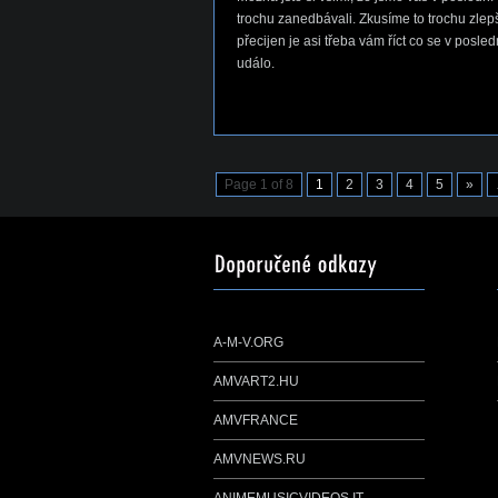
trochu zanedbávali. Zkusíme to trochu zlepši
přecijen je asi třeba vám říct co se v posle
událo.
Page 1 of 8
1
2
3
4
5
»
A-M-V.ORG
AMVART2.HU
AMVFRANCE
AMVNEWS.RU