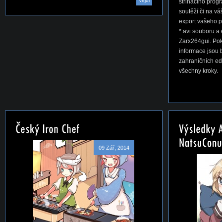
Vejdi
střihacího progr
soutěží či na v
export vašeho 
*.avi souboru 
Zarx264gui. Pok
informace jsou 
zahraničních ed
všechny kroky.
09 Zář, 2014