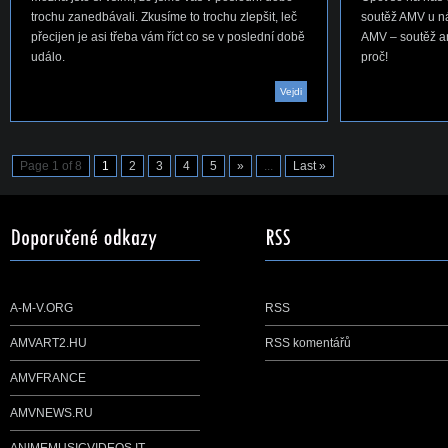
trochu zanedbávali. Zkusíme to trochu zlepšit, leč
soutěž AMV u ná
přecijen je asi třeba vám říct co se v poslední době
AMV – soutěž ani
událo.
proč!
Vejdi
Page 1 of 8
1
2
3
4
5
»
...
Last »
A-M-V.ORG
RSS
AMVART2.HU
RSS komentářů
AMVFRANCE
AMVNEWS.RU