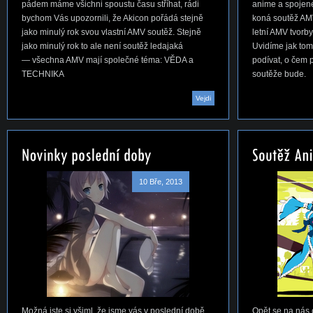
pádem máme všichni spoustu času stříhat, rádi
anime a spojen
bychom Vás upozornili, že Akicon pořádá stejně
koná soutěž AMV,
jako minulý rok svou vlastní AMV soutěž. Stejně
letní AMV tvorby
jako minulý rok to ale není soutěž ledajaká
Uvidíme jak to
— všechna AMV mají společné téma: VĚDA a
podívat, o čem 
TECHNIKA
soutěže bude.
Vejdi
10 Bře, 2013
Možná jste si všiml, že jsme vás v poslední době
Opět se na nás c