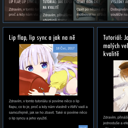
Zdravím, v tomto tutoriálu si povíme něco o lip flapu, co to je,
Opět po nějaké době vás vítáme u
Dobojováno
proč a kdy nám vlastně v AMV vadí a samozřejmě,...
motivovat ke stříhání. Snad se ná
soutěže na
Zdravím, přinášíme vám první tutoriál na téma, jak jed
efektivně dostat vaše AMV ze střihacího...
18 Čvc, 2017
Zdravím, v tomto tutoriálu si povíme něco o lip
flapu, co to je, proč a kdy nám vlastně v AMV vadí a
samozřejmě, jak se ho zbavit. Také si povíme něco
Zdravím, přináší
o lip syncu a jeho využití.
jednoduše a efe