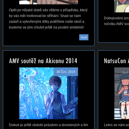
Opět po nějaké době vás vítáme u příspěvku, který
by vás měl motivovat ke stříhání. Snad se nám
Dobojováno jest
zadaří a vytvořenými dílky potěšíme naše okolí a
ročníku AMV so
budeme se jimi chlubit ještě na posteli smrtelné!
Vejdi
30 Čvc, 2014
Dokud je ještě období prázdnin a dovolených a tím
Letos se nám po