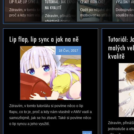
Zdravím, v tomto tutoriálu si povíme něco o lip flapu, co to je,
Opět po nějaké době vás vítáme u
Dobojováno
proč a kdy nám vlastně v AMV vadí a samozřejmě,...
motivovat ke stříhání. Snad se ná
soutěže na
Zdravím, přinášíme vám první tutoriál na téma, jak jed
efektivně dostat vaše AMV ze střihacího...
18 Čvc, 2017
Zdravím, v tomto tutoriálu si povíme něco o lip
flapu, co to je, proč a kdy nám vlastně v AMV vadí a
samozřejmě, jak se ho zbavit. Také si povíme něco
Zdravím, přináší
o lip syncu a jeho využití.
jednoduše a efe