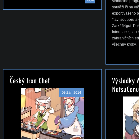
Vejdi
střihacího progr
soutěží či na v
export vašeho 
*.avi souboru 
Zarx264gui. Pok
informace jsou 
zahraničních ed
všechny kroky.
09 Zář, 2014