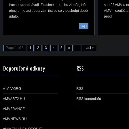
trochu zanedbávali. Zkusíme to trochu zlepšit, leč
soutěž AMV u ná
přecijen je asi třeba vám říct co se v poslední době
AMV – soutěž ani
událo.
proč!
Vejdi
Page 1 of 8
1
2
3
4
5
»
...
Last »
A-M-V.ORG
RSS
AMVART2.HU
RSS komentářů
AMVFRANCE
AMVNEWS.RU