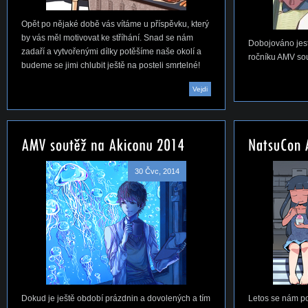
Opět po nějaké době vás vítáme u příspěvku, který
by vás měl motivovat ke stříhání. Snad se nám
Dobojováno jest
zadaří a vytvořenými dílky potěšíme naše okolí a
ročníku AMV so
budeme se jimi chlubit ještě na posteli smrtelné!
Vejdi
30 Čvc, 2014
Dokud je ještě období prázdnin a dovolených a tím
Letos se nám po