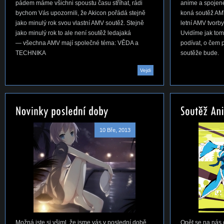
pádem máme všichni spoustu času stříhat, rádi
anime a spojen
bychom Vás upozornili, že Akicon pořádá stejně
koná soutěž AMV,
jako minulý rok svou vlastní AMV soutěž. Stejně
letní AMV tvorby
jako minulý rok to ale není soutěž ledajaká
Uvidíme jak to
— všechna AMV mají společné téma: VĚDA a
podívat, o čem 
TECHNIKA
soutěže bude.
Vejdi
10 Bře, 2013
Možná jste si všiml, že jsme vás v poslední době
Opět se na nás c