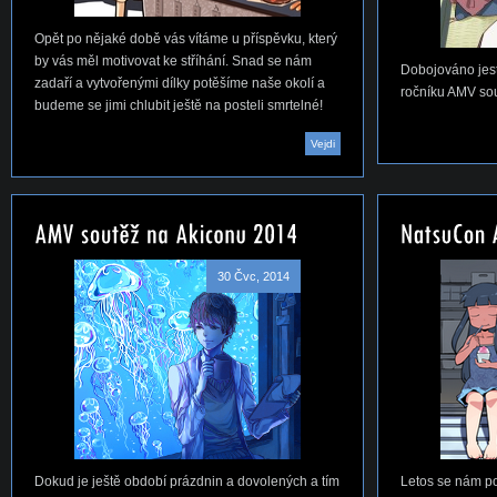
Opět po nějaké době vás vítáme u příspěvku, který
by vás měl motivovat ke stříhání. Snad se nám
Dobojováno jest
zadaří a vytvořenými dílky potěšíme naše okolí a
ročníku AMV so
budeme se jimi chlubit ještě na posteli smrtelné!
Vejdi
30 Čvc, 2014
Dokud je ještě období prázdnin a dovolených a tím
Letos se nám po