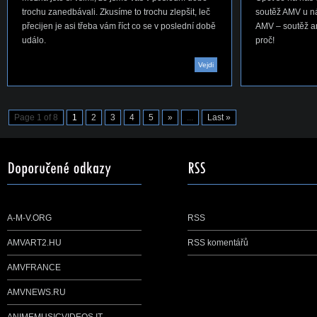
trochu zanedbávali. Zkusíme to trochu zlepšit, leč
soutěž AMV u ná
přecijen je asi třeba vám říct co se v poslední době
AMV – soutěž ani
událo.
proč!
Vejdi
Page 1 of 8
1
2
3
4
5
»
...
Last »
A-M-V.ORG
RSS
AMVART2.HU
RSS komentářů
AMVFRANCE
AMVNEWS.RU