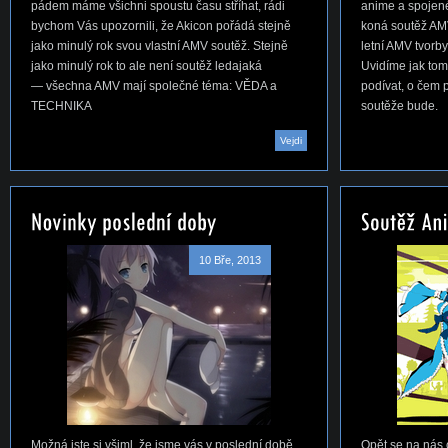
pádem máme všichni spoustu času stříhat, rádi
anime a spojen
bychom Vás upozornili, že Akicon pořádá stejně
koná soutěž AMV,
jako minulý rok svou vlastní AMV soutěž. Stejně
letní AMV tvorby
jako minulý rok to ale není soutěž ledajaká
Uvidíme jak to
— všechna AMV mají společné téma: VĚDA a
podívat, o čem 
TECHNIKA
soutěže bude.
Vejdi
10 Bře, 2013
Možná jste si všiml, že jsme vás v poslední době
Opět se na nás c