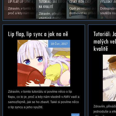
Zdravím, v tomto tutoriálu si povíme něco o lip flapu, co to je,
Opět po nějaké době vás vítáme u
Dobojováno
proč a kdy nám vlastně v AMV vadí a samozřejmě,...
motivovat ke stříhání. Snad se ná
soutěže na
Zdravím, přinášíme vám první tutoriál na téma, jak jed
efektivně dostat vaše AMV ze střihacího...
18 Čvc, 2017
Zdravím, v tomto tutoriálu si povíme něco o lip
flapu, co to je, proč a kdy nám vlastně v AMV vadí a
samozřejmě, jak se ho zbavit. Také si povíme něco
Zdravím, přináší
o lip syncu a jeho využití.
jednoduše a efe