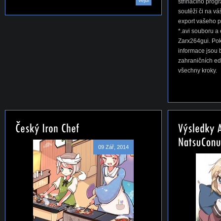
Vejdi
střihacího progr
soutěží či na v
export vašeho 
*.avi souboru 
Zarx264gui. Pok
informace jsou 
zahraničních ed
všechny kroky.
09 Zář, 2014