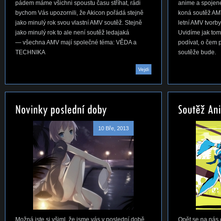
pádem máme všichni spoustu času stříhat, rádi
anime a spojen
bychom Vás upozornili, že Akicon pořádá stejně
koná soutěž AMV,
jako minulý rok svou vlastní AMV soutěž. Stejně
letní AMV tvorby
jako minulý rok to ale není soutěž ledajaká
Uvidíme jak to
— všechna AMV mají společné téma: VĚDA a
podívat, o čem 
TECHNIKA
soutěže bude.
Vejdi
10 Bře, 2013
Možná jste si všiml, že jsme vás v poslední době
Opět se na nás c