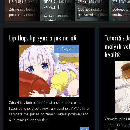
Zdravím, v tomto tutoriálu si povíme něco o lip flapu, co to je,
Opět po nějaké době vás vítáme u
Dobojováno
proč a kdy nám vlastně v AMV vadí a samozřejmě,...
motivovat ke stříhání. Snad se ná
soutěže na
Zdravím, přinášíme vám první tutoriál na téma, jak jed
efektivně dostat vaše AMV ze střihacího...
18 Čvc, 2017
Zdravím, v tomto tutoriálu si povíme něco o lip
flapu, co to je, proč a kdy nám vlastně v AMV vadí a
samozřejmě, jak se ho zbavit. Také si povíme něco
Zdravím, přináší
o lip syncu a jeho využití.
jednoduše a efe