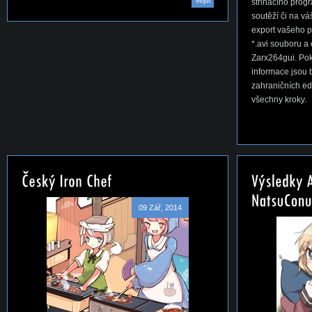
Vejdi
střihacího progr
soutěží či na v
export vašeho 
*.avi souboru 
Zarx264gui. Pok
informace jsou 
zahraničních ed
všechny kroky.
09 Zář, 2014