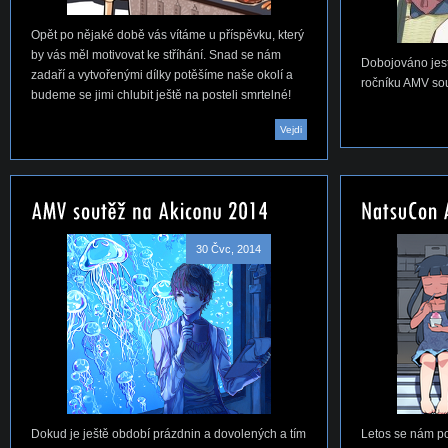
Opět po nějaké době vás vítáme u příspěvku, který
by vás měl motivovat ke stříhání. Snad se nám
Dobojováno jest
zadaří a vytvořenými dílky potěšíme naše okolí a
ročníku AMV so
budeme se jimi chlubit ještě na posteli smrtelné!
Vejdi
30 Čvc, 2014
Dokud je ještě období prázdnin a dovolených a tím
Letos se nám po