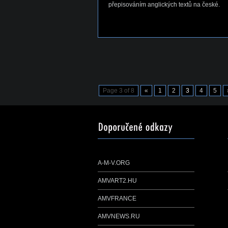
přepisováním anglických textů na české.
Page 3 of 8
«
1
2
3
4
5
A-M-V.ORG
AMVART2.HU
AMVFRANCE
AMVNEWS.RU