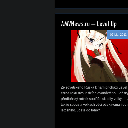
07 Lis, 2011
Ze sovětského Ruska k nám přichází Level
edice roku dvoutisícího dvanáctého. Loňský
předloňský ročník soutěže sklidily velký ohl
tak je spousta velkých věcí očekávána i od 
letošního. Jdete do toho?