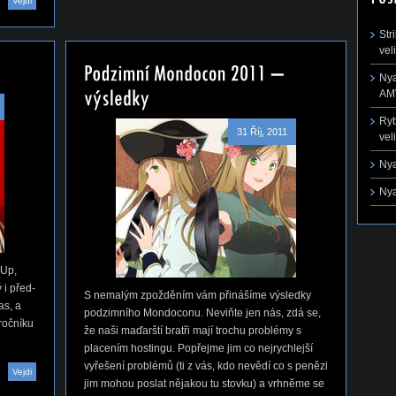
Vejdi
Str
vel
Nya
AMV
Ryb
31 Říj, 2011
vel
Nya
Nya
 Up,
 i před-
S nemalým zpožděním vám přinášíme výsledky
as, a
podzimního Mondoconu. Neviňte jen nás, zdá se,
ročníku
že naši maďarští bratři mají trochu problémy s
placením hostingu. Popřejme jim co nejrychlejší
vyřešení problémů (ti z vás, kdo nevědí co s penězi
Vejdi
jim mohou poslat nějakou tu stovku) a vrhněme se