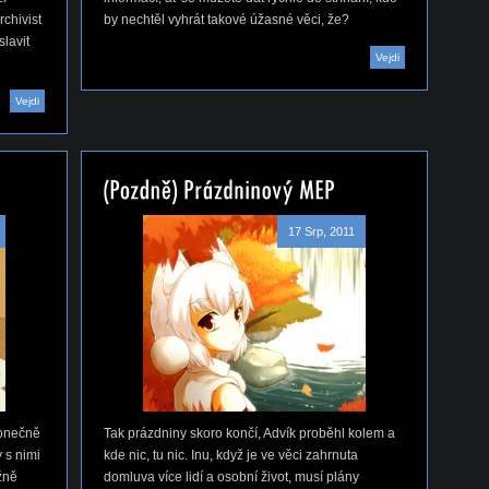
rchivist
by nechtěl vyhrát takové úžasné věci, že?
lavit
Vejdi
Vejdi
17 Srp, 2011
Konečně
Tak prázdniny skoro končí, Advík proběhl kolem a
 s nimi
kde nic, tu nic. Inu, když je ve věci zahrnuta
žně
domluva více lidí a osobní život, musí plány