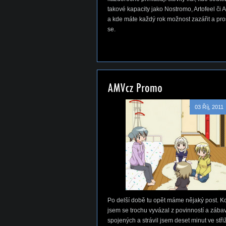
takové kapacity jako Nostromo, Artofeel či A
a kde máte každý rok možnost zazářit a pros
se.
03 Říj, 2011
Po delší době tu opět máme nějaký post. 
jsem se trochu vyvázal z povinností a zábav
spojených a strávil jsem deset minut ve stři