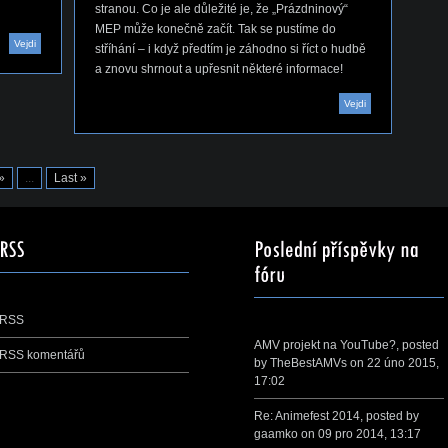
stranou. Co je ale důležité je, že „Prázdninový“
MEP může konečně začít. Tak se pustíme do
Vejdi
stříhání – i když předtím je záhodno si říct o hudbě
a znovu shrnout a upřesnit některé informace!
Vejdi
»
...
Last »
RSS
AMV projekt na YouTube?
, posted
RSS komentářů
by
TheBestAMVs
on 22 úno 2015,
17:02
Re: Animefest 2014
, posted by
gaamko
on 09 pro 2014, 13:17