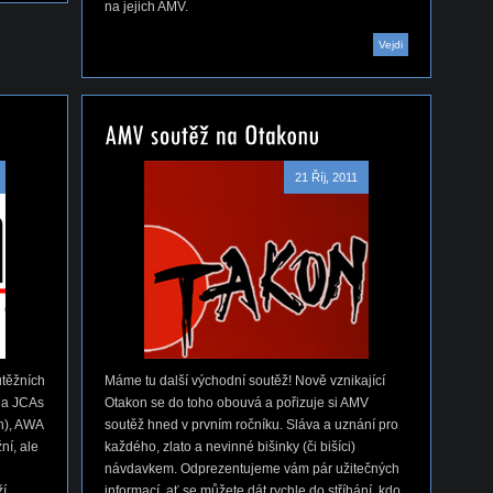
na jejich AMV.
Vejdi
21 Říj, 2011
utěžních
Máme tu další východní soutěž! Nově vznikající
 a JCAs
Otakon se do toho obouvá a pořizuje si AMV
ah), AWA
soutěž hned v prvním ročníku. Sláva a uznání pro
ní, ale
každého, zlato a nevinné bišinky (či bišíci)
návdavkem. Odprezentujeme vám pár užitečných
ží
informací, ať se můžete dát rychle do stříhání, kdo