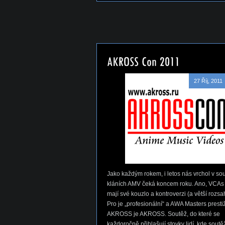
27 Říj, 2011
Jako každým rokem, i letos nás vrchol v so
kláních AMV čeká koncem roku. Ano, VCAs
mají své kouzlo a kontroverzi (a větší rozs
Pro je „profesionální“ a AWA Masters prestiž
AKROSS je AKROSS. Soutěž, do které se
každoročně přihlašují stovky lidí, kde soutě