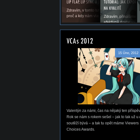
Zdravím, v tomto tutoriálu si povíme něco o li
proč a kdy nám vlastně v AMV vadí a samoz
Zdravím, přinášíme vá
efektivně dostat vaše
15 Úno, 2012
Valentýn za námi, čas na nějaký ten příspě
Rok se nám s rokem sešel – jak to tak už 
soutěží bývá – a tak tu opět máme Viewers
Choices Awards.