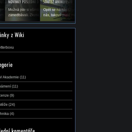
olených a tím pádem
prvé koná Natsucon, nový festival anime a
Možná jste si všimli, že jsme vás v poslední době trochu
Opět se na nás chystá největší a nejdůležitější soutěž 
di bychom Vás...
mu. A s ním se nám hned koná soutěž AMV,...
zanedbávali. Zkusíme to trochu zlepšit, leč přecijen je...
nás, takové malé mistrovství ČR v AMV –...
etterboxu
V Akademie
(11)
námení
(11)
cenze
(9)
utěže
(24)
hnika
(4)