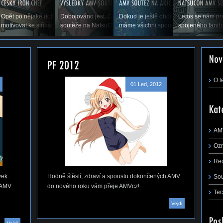
p flapu, co to je,
Opět po nějaké době vás vítáme u příspěvku, který by vás měl
Dobojováno jest. Čas ukázat výsledky druhého ročníku AMV
Dokud je ještě období prázdnin a dov
Letos se nám po
řejmě,...
motivovat ke stříhání. Snad se nám zadaří a...
soutěže na NatsuConu 2014. (Pokračování...
máme všichni spoustu času stříhat, rá
spojeného fando
m první tutoriál na téma, jak jednoduše a
 AMV ze střihacího...
O l
01 Led, 2012
AM
Oz
Re
vek.
Hodně štěstí, zdraví a spoustu dokončených AMV
So
u AMV
do nového roku vám přeje AMVcz!
Tec
Vejdi