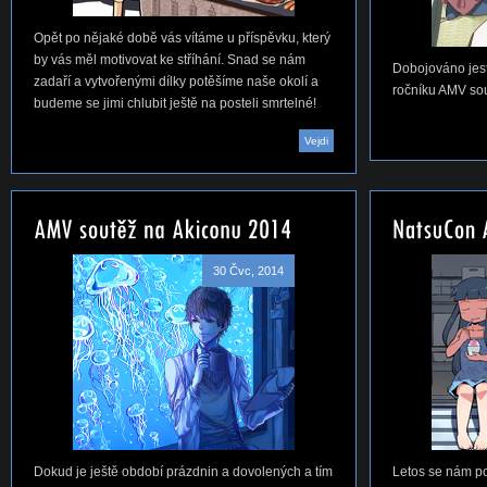
Opět po nějaké době vás vítáme u příspěvku, který
by vás měl motivovat ke stříhání. Snad se nám
Dobojováno jest
zadaří a vytvořenými dílky potěšíme naše okolí a
ročníku AMV so
budeme se jimi chlubit ještě na posteli smrtelné!
Vejdi
30 Čvc, 2014
Dokud je ještě období prázdnin a dovolených a tím
Letos se nám po