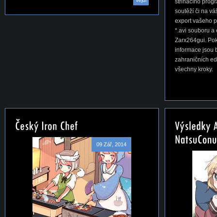
Vejdi
střihacího progr
soutěží či na v
export vašeho 
*.avi souboru 
Zarx264gui. Pok
informace jsou 
zahraničních ed
všechny kroky.
09 Zář, 2014