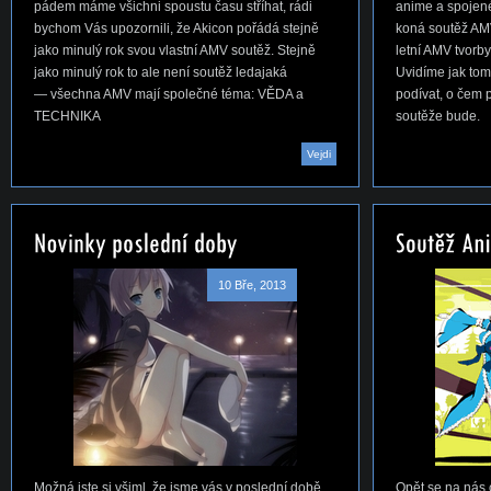
pádem máme všichni spoustu času stříhat, rádi
anime a spojen
bychom Vás upozornili, že Akicon pořádá stejně
koná soutěž AMV,
jako minulý rok svou vlastní AMV soutěž. Stejně
letní AMV tvorby
jako minulý rok to ale není soutěž ledajaká
Uvidíme jak to
— všechna AMV mají společné téma: VĚDA a
podívat, o čem 
TECHNIKA
soutěže bude.
Vejdi
10 Bře, 2013
Možná jste si všiml, že jsme vás v poslední době
Opět se na nás c