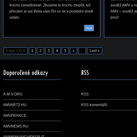
trochu zanedbávali. Zkusíme to trochu zlepšit, leč
soutěž AMV u ná
přecijen je asi třeba vám říct co se v poslední době
AMV – soutěž ani
událo.
proč!
Vejdi
Page 1 of 8
1
2
3
4
5
»
...
Last »
A-M-V.ORG
RSS
AMVART2.HU
RSS komentářů
AMVFRANCE
AMVNEWS.RU