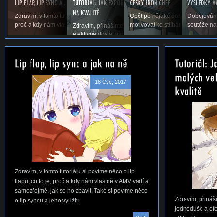
Zdravím, v tomto tutoriálu si povíme něco o lip flapu, co to je,
Opět po nějaké době vás vítáme u
Dobojováno
proč a kdy nám vlastně v AMV vadí a samozřejmě,...
motivovat ke stříhání. Snad se ná
soutěže na
Zdravím, přinášíme vám první tutoriál na téma, jak jed
efektivně dostat vaše AMV ze střihacího...
18 Čvc, 2017
Zdravím, v tomto tutoriálu si povíme něco o lip
flapu, co to je, proč a kdy nám vlastně v AMV vadí a
samozřejmě, jak se ho zbavit. Také si povíme něco
Zdravím, přináší
o lip syncu a jeho využití.
jednoduše a efe