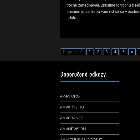
trochu zanedbávali. Zkusíme to trochu zlepši
přecijen je asi třeba vám říct co se v posle
událo.
Page 1 of 8
1
2
3
4
5
»
A-M-V.ORG
AMVART2.HU
AMVFRANCE
AMVNEWS.RU