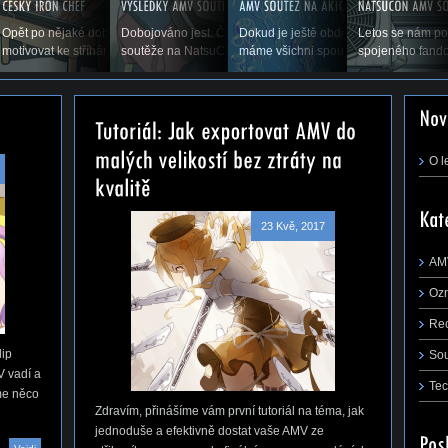
p flapu, co to je,
Opět po nějaké době vás vítáme u příspěvku, který by vás měl
Dobojováno jest. Čas ukázat výsledky druhého ročníku AMV
Dokud je ještě období prázdnin a dov
Letos se nám po
řejmě,...
motivovat ke stříhání. Snad se nám zadaří a...
soutěže na NatsuConu 2014. (Pokračování...
máme všichni spoustu času stříhat, rá
spojeného fando
m první tutoriál na téma, jak jednoduše a
 AMV ze střihacího...
O l
23 Kvě, 2017
AM
Oz
Re
lip
So
V vadí a
Tec
me něco
Zdravím, přinášíme vám první tutoriál na téma, jak
jednoduše a efektivně dostat vaše AMV ze