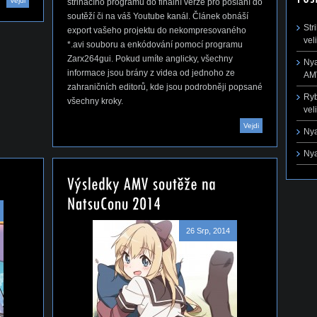
Vejdi
střihacího programu do finální verze pro poslání do
soutěží či na váš Youtube kanál. Článek obnáší
Str
export vašeho projektu do nekompresovaného
vel
*.avi souboru a enkódování pomocí programu
Zarx264gui. Pokud umíte anglicky, všechny
Nya
informace jsou brány z videa od jednoho ze
AMV
zahraničních editorů, kde jsou podrobněji popsané
Ryb
všechny kroky.
vel
Vejdi
Nya
Nya
26 Srp, 2014