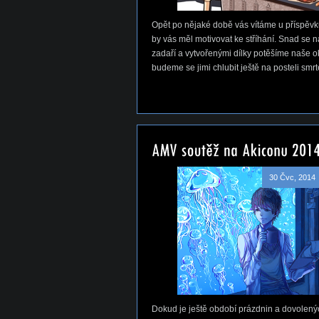
Opět po nějaké době vás vítáme u příspěvku
by vás měl motivovat ke stříhání. Snad se 
zadaří a vytvořenými dílky potěšíme naše ok
budeme se jimi chlubit ještě na posteli smrt
30 Čvc, 2014
Dokud je ještě období prázdnin a dovolený