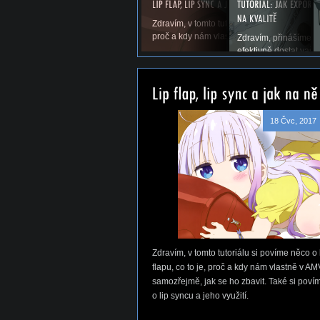
Zdravím, v tomto tutoriálu si povíme něco o li
proč a kdy nám vlastně v AMV vadí a samoz
Zdravím, přinášíme vá
efektivně dostat vaše
18 Čvc, 2017
Zdravím, v tomto tutoriálu si povíme něco o 
flapu, co to je, proč a kdy nám vlastně v AM
samozřejmě, jak se ho zbavit. Také si poví
o lip syncu a jeho využití.