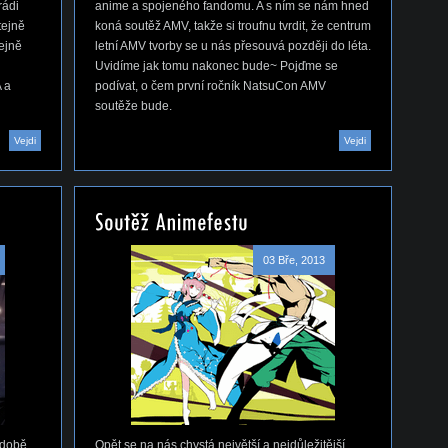
rádi
anime a spojeného fandomu. A s ním se nám hned
tejně
koná soutěž AMV, takže si troufnu tvrdit, že centrum
tejně
letní AMV tvorby se u nás přesouvá později do léta.
Uvidíme jak tomu nakonec bude~ Pojďme se
 a
podívat, o čem první ročník NatsuCon AMV
soutěže bude.
Vejdi
Vejdi
03 Bře, 2013
 době
Opět se na nás chystá největší a nejdůležitější