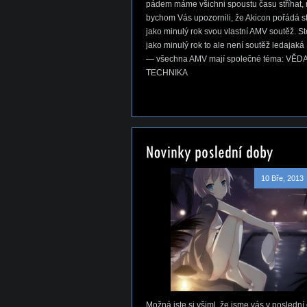
pádem máme všichni spoustu času stříhat, 
bychom Vás upozornili, že Akicon pořádá s
jako minulý rok svou vlastní AMV soutěž. S
jako minulý rok to ale není soutěž ledajaká
— všechna AMV mají společné téma: VĚDA
TECHNIKA
10 Bře, 2013
Možná jste si všiml, že jsme vás v poslední