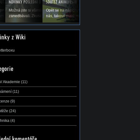
olených a tím pádem
prvé koná Natsucon, nový festival anime a
Možná jste si všimli, že jsme vás v poslední době trochu
Opět se na nás chystá největší a nejdůležitější soutěž 
di bychom Vás...
mu. A s ním se nám hned koná soutěž AMV,...
zanedbávali. Zkusíme to trochu zlepšit, leč přecijen je...
nás, takové malé mistrovství ČR v AMV –...
etterboxu
V Akademie
(11)
námení
(11)
cenze
(9)
utěže
(24)
hnika
(4)