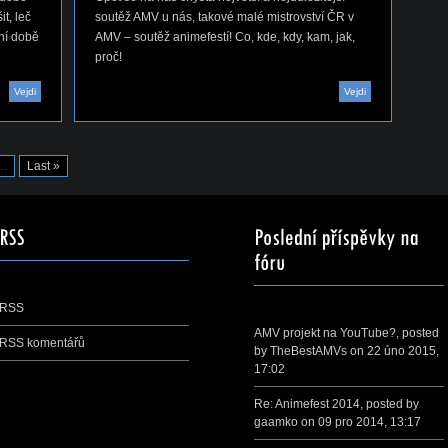
t, leč
soutěž AMV u nás, takové malé mistrovství ČR v
dní době
AMV – soutěž animefestí! Co, kde, kdy, kam, jak,
proč!
Vejdi
Vejdi
...
Last »
RSS
AMV projekt na YouTube?
, posted
RSS komentářů
by
TheBestAMVs
on 22 úno 2015,
17:02
Re: Animefest 2014
, posted by
gaamko
on 09 pro 2014, 13:17