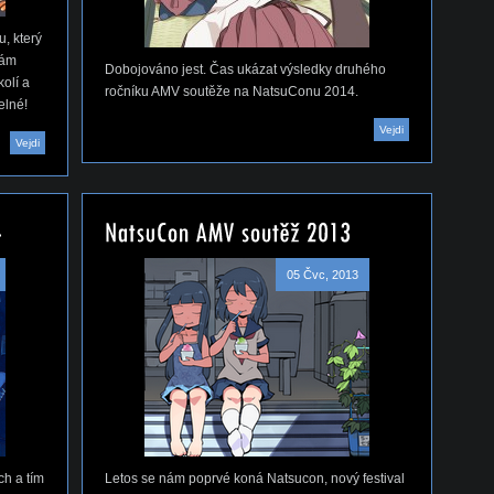
, který
nám
Dobojováno jest. Čas ukázat výsledky druhého
olí a
ročníku AMV soutěže na NatsuConu 2014.
elné!
Vejdi
Vejdi
05 Čvc, 2013
ch a tím
Letos se nám poprvé koná Natsucon, nový festival