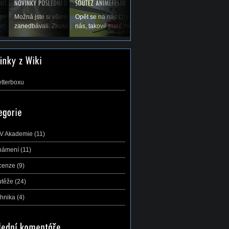
olených a tím pádem
prvé koná Natsucon, nový festival anime a
Možná jste si všimli, že jsme vás v poslední době trochu
Opět se na nás chystá největší a nejdůležitější soutěž 
di bychom Vás...
mu. A s ním se nám hned koná soutěž AMV,...
zanedbávali. Zkusíme to trochu zlepšit, leč přecijen je...
nás, takové malé mistrovství ČR v AMV –...
etterboxu
V Akademie
(11)
námení
(11)
cenze
(9)
utěže
(24)
hnika
(4)