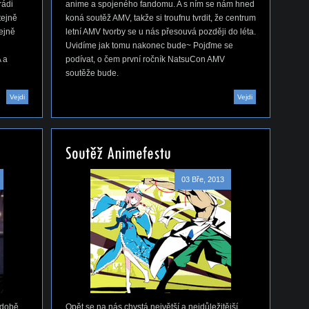
rádi
anime a spojeného fandomu. A s ním se nám hned
tejně
koná soutěž AMV, takže si troufnu tvrdit, že centrum
tejně
letní AMV tvorby se u nás přesouvá později do léta.
Uvidíme jak tomu nakonec bude~ Pojďme se
 a
podívat, o čem první ročník NatsuCon AMV
soutěže bude.
Vejdi
Vejdi
03 Bře, 2013
 době
Opět se na nás chystá největší a nejdůležitější