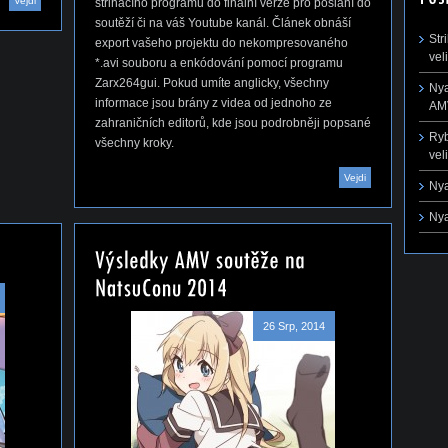
Vejdi
střihacího programu do finální verze pro poslání do
soutěží či na váš Youtube kanál. Článek obnáší
Str
export vašeho projektu do nekompresovaného
vel
*.avi souboru a enkódování pomocí programu
Zarx264gui. Pokud umíte anglicky, všechny
Nya
informace jsou brány z videa od jednoho ze
AMV
zahraničních editorů, kde jsou podrobněji popsané
Ryb
všechny kroky.
vel
Vejdi
Nya
Nya
26 Srp, 2014