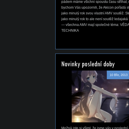
pádem máme všichni spoustu času stříhat, 
bychom Vás upozornili, že Akicon pořádá s
jako minulý rok svou vlastní AMV soutěž. S
jako minulý rok to ale není soutěž ledajaká
— všechna AMV mají společné téma: VĚDA
TECHNIKA
10 Bře, 2013
Možná jste si všiml, že jsme vás v poslední