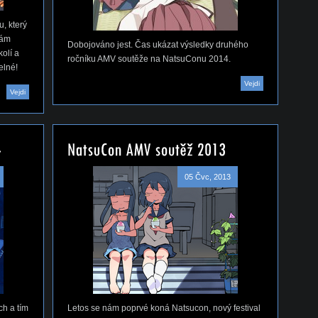
, který
nám
Dobojováno jest. Čas ukázat výsledky druhého
olí a
ročníku AMV soutěže na NatsuConu 2014.
elné!
Vejdi
Vejdi
05 Čvc, 2013
ch a tím
Letos se nám poprvé koná Natsucon, nový festival