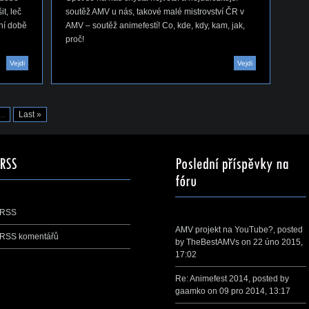
t, leč
soutěž AMV u nás, takové malé mistrovství ČR v
dní době
AMV – soutěž animefestí! Co, kde, kdy, kam, jak,
proč!
Vejdi
Vejdi
...
Last »
RSS
AMV projekt na YouTube?
, posted
RSS komentářů
by
TheBestAMVs
on 22 úno 2015,
17:02
Re: Animefest 2014
, posted by
gaamko
on 09 pro 2014, 13:17