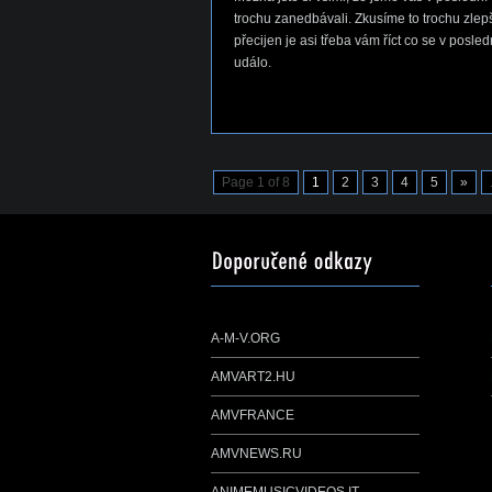
trochu zanedbávali. Zkusíme to trochu zlepši
přecijen je asi třeba vám říct co se v posle
událo.
Page 1 of 8
1
2
3
4
5
»
A-M-V.ORG
AMVART2.HU
AMVFRANCE
AMVNEWS.RU