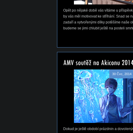
Opět po nějaké době vás vítáme u příspěvku
by vás měl motivovat ke stříhání. Snad se 
zadaří a vytvořenými dílky potěšíme naše ok
budeme se jimi chlubit ještě na posteli smrt
30 Čvc, 2014
Dokud je ještě období prázdnin a dovolený