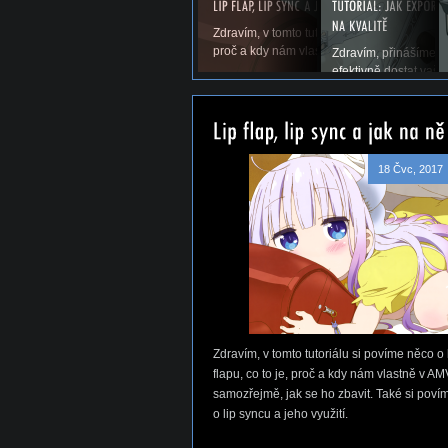
Zdravím, v tomto tutoriálu si povíme něco o li
proč a kdy nám vlastně v AMV vadí a samoz
Zdravím, přinášíme vá
efektivně dostat vaše
18 Čvc, 2017
Zdravím, v tomto tutoriálu si povíme něco o 
flapu, co to je, proč a kdy nám vlastně v AM
samozřejmě, jak se ho zbavit. Také si poví
o lip syncu a jeho využití.