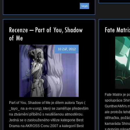
Vejdi
10 Zář, 2012
Fate Matrix je
spolupráce Sh
Part of You, Shadow of Me je dílem autora Tayo (
GuntherAMVs mě
_tayo_ na a-m-v.org), který se zaměřuje především
ale protože teh
na ztvárnění příběhů s neutěšenou atmosférou.
střihačka, požá
Jedná se o zaslouženého vítěze kategorie Best
kamaráda Shina
Drama na AKROSS Conu 2007 a kategorií Best
s dobrým nápad