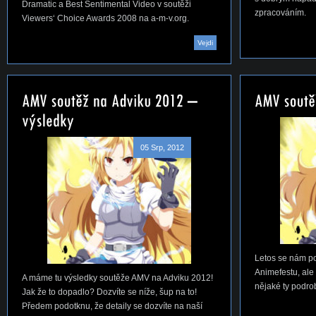
Dramatic a Best Sentimental Video v soutěži
zpracováním.
Viewers‘ Choice Awards 2008 na a-m-v.org.
Vejdi
05 Srp, 2012
Letos se nám p
Animefestu, ale
A máme tu výsledky soutěže AMV na Adviku 2012!
nějaké ty podro
Jak že to dopadlo? Dozvíte se níže, šup na to!
Předem podotknu, že detaily se dozvíte na naší