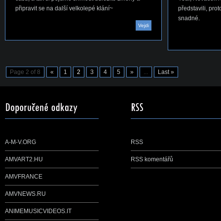
připravit se na další velkolepé klání~
představili, pro
snadné.
Vejdi
Page 2 of 8
«
1
2
3
4
5
»
...
Last »
A-M-V.ORG
RSS
AMVART2.HU
RSS komentářů
AMVFRANCE
AMVNEWS.RU
ANIMEMUSICVIDEOS.IT