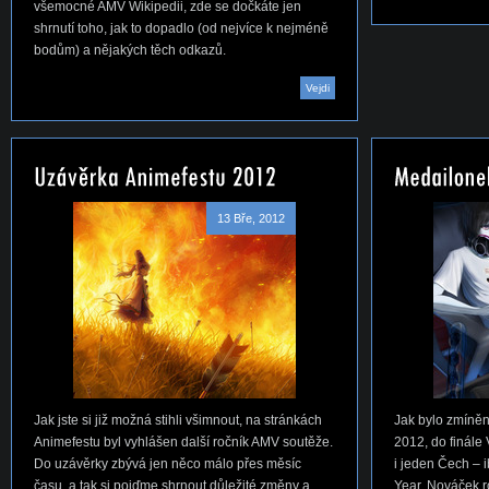
všemocné AMV Wikipedii, zde se dočkáte jen
shrnutí toho, jak to dopadlo (od nejvíce k nejméně
bodům) a nějakých těch odkazů.
Vejdi
13 Bře, 2012
Jak jste si již možná stihli všimnout, na stránkách
Jak bylo zmíně
Animefestu byl vyhlášen další ročník AMV soutěže.
2012, do finále
Do uzávěrky zbývá jen něco málo přes měsíc
i jeden Čech – i
času, a tak si pojďme shrnout důležité změny a
Year, Nováček 