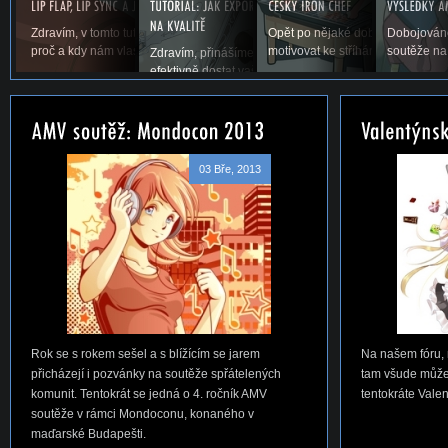
Zdravím, v tomto tutoriálu si povíme něco o lip flapu, co to je,
Opět po nějaké době vás vítáme u
Dobojováno
proč a kdy nám vlastně v AMV vadí a samozřejmě,...
motivovat ke stříhání. Snad se ná
soutěže na
Zdravím, přinášíme vám první tutoriál na téma, jak jed
efektivně dostat vaše AMV ze střihacího...
03 Bře, 2013
Rok se s rokem sešel a s blížícím se jarem
Na našem fóru, 
přicházejí i pozvánky na soutěže spřátelených
tam všude můžet
komunit. Tentokrát se jedná o 4. ročník AMV
tentokráte Vale
soutěže v rámci Mondoconu, konaného v
maďarské Budapešti.