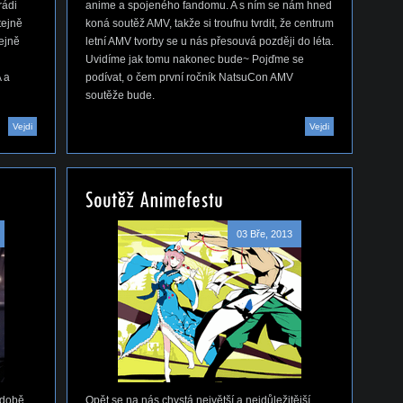
rádi
anime a spojeného fandomu. A s ním se nám hned
tejně
koná soutěž AMV, takže si troufnu tvrdit, že centrum
tejně
letní AMV tvorby se u nás přesouvá později do léta.
Uvidíme jak tomu nakonec bude~ Pojďme se
 a
podívat, o čem první ročník NatsuCon AMV
soutěže bude.
Vejdi
Vejdi
03 Bře, 2013
 době
Opět se na nás chystá největší a nejdůležitější