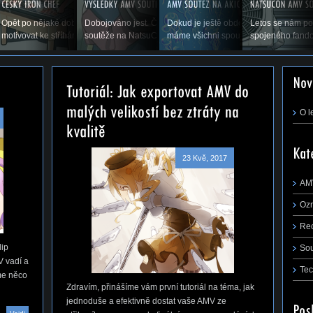
p flapu, co to je,
Opět po nějaké době vás vítáme u příspěvku, který by vás měl
Dobojováno jest. Čas ukázat výsledky druhého ročníku AMV
Dokud je ještě období prázdnin a dov
Letos se nám po
řejmě,...
motivovat ke stříhání. Snad se nám zadaří a...
soutěže na NatsuConu 2014. (Pokračování...
máme všichni spoustu času stříhat, rá
spojeného fando
m první tutoriál na téma, jak jednoduše a
 AMV ze střihacího...
O l
23 Kvě, 2017
AM
Oz
Re
lip
So
V vadí a
Tec
me něco
Zdravím, přinášíme vám první tutoriál na téma, jak
jednoduše a efektivně dostat vaše AMV ze