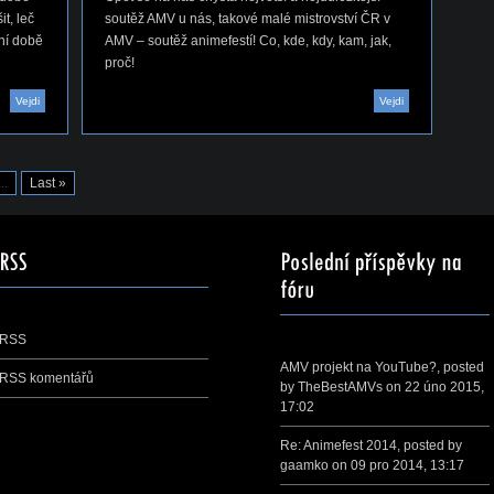
t, leč
soutěž AMV u nás, takové malé mistrovství ČR v
dní době
AMV – soutěž animefestí! Co, kde, kdy, kam, jak,
proč!
Vejdi
Vejdi
...
Last »
RSS
AMV projekt na YouTube?
, posted
RSS komentářů
by
TheBestAMVs
on 22 úno 2015,
17:02
Re: Animefest 2014
, posted by
gaamko
on 09 pro 2014, 13:17