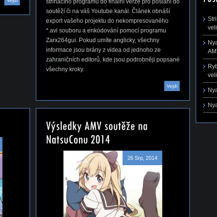
Vejdi
střihacího programu do finální verze pro poslání do
soutěží či na váš Youtube kanál. Článek obnáší
Str
export vašeho projektu do nekompresovaného
vel
*.avi souboru a enkódování pomocí programu
Zarx264gui. Pokud umíte anglicky, všechny
Nya
informace jsou brány z videa od jednoho ze
AMV
zahraničních editorů, kde jsou podrobněji popsané
Ryb
všechny kroky.
vel
Vejdi
Nya
Nya
26 Srp, 2014