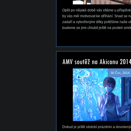
Opět po nějaké době vás vítáme u příspěvku
by vás měl motivovat ke stříhání. Snad se 
zadaří a vytvořenými dílky potěšíme naše ok
budeme se jimi chlubit ještě na posteli smrt
30 Čvc, 2014
Dokud je ještě období prázdnin a dovolený