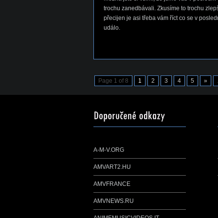
trochu zanedbávali. Zkusíme to trochu zlepši
přecijen je asi třeba vám říct co se v posle
událo.
Page 1 of 8
1
2
3
4
5
»
A-M-V.ORG
AMVART2.HU
AMVFRANCE
AMVNEWS.RU