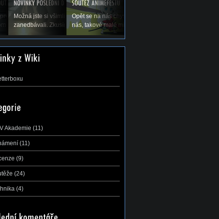
olených a tím pádem
prvé koná Natsucon, nový festival anime a
Možná jste si všimli, že jsme vás v poslední době trochu
Opět se na nás chystá největší a nejdůležitější soutěž 
di bychom Vás...
mu. A s ním se nám hned koná soutěž AMV,...
zanedbávali. Zkusíme to trochu zlepšit, leč přecijen je...
nás, takové malé mistrovství ČR v AMV –...
etterboxu
V Akademie
(11)
námení
(11)
cenze
(9)
utěže
(24)
hnika
(4)