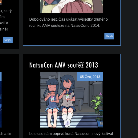
, který
nám
Dobojováno jest. Čas ukázat výsledky druhého
olí a
ročníku AMV soutěže na NatsuConu 2014.
elné!
Vejdi
Vejdi
05 Čvc, 2013
ch a tím
Letos se nám poprvé koná Natsucon, nový festival