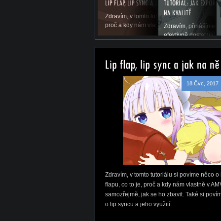
Zdravím, v tomto tutoriálu si povíme něco o li
proč a kdy nám vlastně v AMV vadí a samoz
Zdravím, přinášíme vá
efektivně dostat vaše
18 Čvc, 2017
Zdravím, v tomto tutoriálu si povíme něco o 
flapu, co to je, proč a kdy nám vlastně v AM
samozřejmě, jak se ho zbavit. Také si poví
o lip syncu a jeho využití.