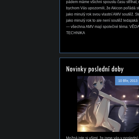
pádem máme všichni spoustu času stříhat, 
bychom Vás upozornili, že Akicon pořádá s
jako minulý rok svou vlastní AMV soutěž. S
jako minulý rok to ale není soutěž ledajaká
— všechna AMV mají společné téma: VĚDA
TECHNIKA
10 Bře, 2013
Možná jste si všiml, že jsme vás v poslední