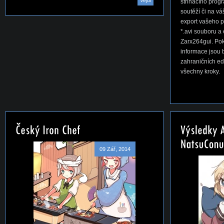
Vejdi
střihacího progr
soutěží či na v
export vašeho 
*.avi souboru 
Zarx264gui. Pok
informace jsou 
zahraničních ed
všechny kroky.
09 Zář, 2014