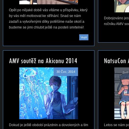
Opět po nějaké době vás vítáme u příspěvku, který
by vás měl motivovat ke stříhání. Snad se nám
Dobojováno jest
zadaří a vytvořenými dílky potěšíme naše okolí a
ročníku AMV so
budeme se jimi chlubit ještě na posteli smrtelné!
Vejdi
30 Čvc, 2014
Dokud je ještě období prázdnin a dovolených a tím
Letos se nám po