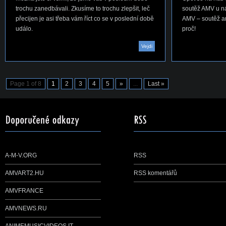
trochu zanedbávali. Zkusíme to trochu zlepšit, leč
soutěž AMV u ná
přecijen je asi třeba vám říct co se v poslední době
AMV – soutěž ani
událo.
proč!
Vejdi
Page 1 of 8
1
2
3
4
5
»
...
Last »
A-M-V.ORG
RSS
AMVART2.HU
RSS komentářů
AMVFRANCE
AMVNEWS.RU