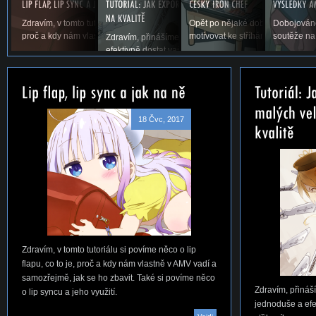
Zdravím, v tomto tutoriálu si povíme něco o lip flapu, co to je,
Opět po nějaké době vás vítáme u
Dobojováno
proč a kdy nám vlastně v AMV vadí a samozřejmě,...
motivovat ke stříhání. Snad se ná
soutěže na
Zdravím, přinášíme vám první tutoriál na téma, jak jed
efektivně dostat vaše AMV ze střihacího...
18 Čvc, 2017
Zdravím, v tomto tutoriálu si povíme něco o lip
flapu, co to je, proč a kdy nám vlastně v AMV vadí a
samozřejmě, jak se ho zbavit. Také si povíme něco
Zdravím, přináší
o lip syncu a jeho využití.
jednoduše a efe