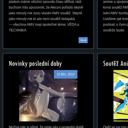
pádem máme všichni spoustu času stříhat, rádi
anime a spojen
bychom Vás upozornili, že Akicon pořádá stejně
koná soutěž AMV,
jako minulý rok svou vlastní AMV soutěž. Stejně
letní AMV tvorby
jako minulý rok to ale není soutěž ledajaká
Uvidíme jak to
— všechna AMV mají společné téma: VĚDA a
podívat, o čem 
TECHNIKA
soutěže bude.
Vejdi
10 Bře, 2013
Možná jste si všiml, že jsme vás v poslední době
Opět se na nás c