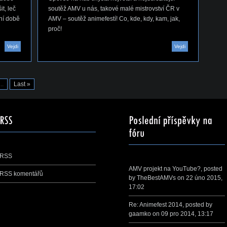
t, leč
soutěž AMV u nás, takové malé mistrovství ČR v
dní době
AMV – soutěž animefestí! Co, kde, kdy, kam, jak,
proč!
Vejdi
Vejdi
...
Last »
RSS
AMV projekt na YouTube?
, posted
RSS komentářů
by
TheBestAMVs
on 22 úno 2015,
17:02
Re: Animefest 2014
, posted by
gaamko
on 09 pro 2014, 13:17