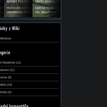
olených a tím pádem
prvé koná Natsucon, nový festival anime a
Možná jste si všimli, že jsme vás v poslední době trochu
Opět se na nás chystá největší a nejdůležitější soutěž 
di bychom Vás...
mu. A s ním se nám hned koná soutěž AMV,...
zanedbávali. Zkusíme to trochu zlepšit, leč přecijen je...
nás, takové malé mistrovství ČR v AMV –...
etterboxu
V Akademie
(11)
námení
(11)
cenze
(9)
utěže
(24)
hnika
(4)