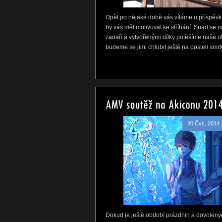
Opět po nějaké době vás vítáme u příspěvku
by vás měl motivovat ke stříhání. Snad se 
zadaří a vytvořenými dílky potěšíme naše ok
budeme se jimi chlubit ještě na posteli smrt
30 Čvc, 2014
Dokud je ještě období prázdnin a dovolený