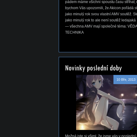
pádem máme všichni spoustu času stříhat, 
bychom Vás upozornili, že Akicon pořádá s
jako minulý rok svou vlastní AMV soutěž. S
jako minulý rok to ale není soutěž ledajaká
— všechna AMV mají společné téma: VĚDA
TECHNIKA
10 Bře, 2013
Možná jste si všiml, že jsme vás v poslední