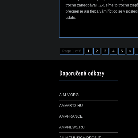
trochu zanedbávali. Zkusíme to trochu zlepši
přecijen je asi třeba vám říct co se v posle
událo.
Page 1 of 8
1
2
3
4
5
»
A-M-V.ORG
AMVART2.HU
AMVFRANCE
AMVNEWS.RU