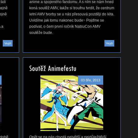
rádi
anime a spojeného fandomu. A s ním se nám hned
tejně
koná soutěž AMV, takže si troufnu tvrdit, že centrum
tejně
letní AMV tvorby se u nás přesouvá později do léta.
Uvidíme jak tomu nakonec bude~ Pojďme se
 a
podívat, o čem první ročník NatsuCon AMV
soutěže bude.
Vejdi
Vejdi
03 Bře, 2013
 době
Opět se na nás chystá největší a nejdůležitější