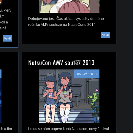
, který
nám
Dobojováno jest. Čas ukázat výsledky druhého
olí a
ročníku AMV soutěže na NatsuConu 2014.
elné!
Vejdi
Vejdi
05 Čvc, 2013
ch a tím
Letos se nám poprvé koná Natsucon, nový festival