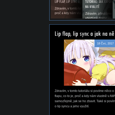
Zdravím, v tomto tutoriálu si povíme něco o li
proč a kdy nám vlastně v AMV vadí a samoz
Zdravím, přinášíme vá
efektivně dostat vaše
18 Čvc, 2017
Zdravím, v tomto tutoriálu si povíme něco o 
flapu, co to je, proč a kdy nám vlastně v AM
samozřejmě, jak se ho zbavit. Také si poví
o lip syncu a jeho využití.