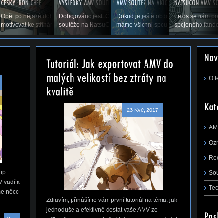
p flapu, co to je,
Opět po nějaké době vás vítáme u příspěvku, který by vás měl
Dobojováno jest. Čas ukázat výsledky druhého ročníku AMV
Dokud je ještě období prázdnin a dov
Letos se nám po
řejmě,...
motivovat ke stříhání. Snad se nám zadaří a...
soutěže na NatsuConu 2014. (Pokračování...
máme všichni spoustu času stříhat, rá
spojeného fando
m první tutoriál na téma, jak jednoduše a
 AMV ze střihacího...
O l
23 Kvě, 2017
AM
Oz
Re
lip
So
V vadí a
Tec
me něco
Zdravím, přinášíme vám první tutoriál na téma, jak
jednoduše a efektivně dostat vaše AMV ze