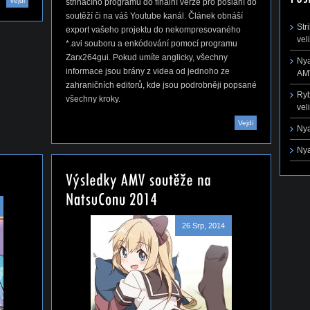
Vejdi
střihacího programu do finální verze pro poslání do
soutěží či na váš Youtube kanál. Článek obnáší
Str
export vašeho projektu do nekompresovaného
vel
*.avi souboru a enkódování pomocí programu
Zarx264gui. Pokud umíte anglicky, všechny
Nya
informace jsou brány z videa od jednoho ze
AMV
zahraničních editorů, kde jsou podrobněji popsané
Ryb
všechny kroky.
vel
Vejdi
Nya
Nya
26 Srp, 2014