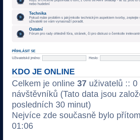
Když si chceme popovídat o tom, z čeho se AMV skládají - ať už jsou to č
nebo hudební
Technika
Pokud máte problém s jakýmkoliv technickým aspektem tvorby, zeptejte 
uživatelé se vám vynasnaží poradit.
Ostatní
Fórum pro rady ohledně fóra, stránek, či pro diskusi o čemkoliv irelevant
PŘIHLÁSIT SE
Uživatelské jméno:
Heslo:
KDO JE ONLINE
Celkem je online
37
uživatelů :: 0
návštěvníků (Tato data jsou založe
posledních 30 minut)
Nejvíce zde současně bylo přít
01:06