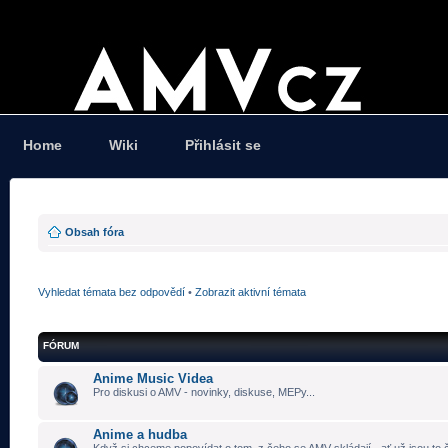
Home
Wiki
Přihlásit se
Obsah fóra
Vyhledat témata bez odpovědí
•
Zobrazit aktivní témata
FÓRUM
Anime Music Videa
Pro diskusi o AMV - novinky, diskuse, MEPy...
Anime a hudba