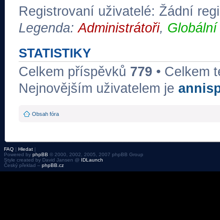
Registrovaní uživatelé: Žádní regi
Legenda:
Administrátoři
,
Globální
STATISTIKY
Celkem příspěvků
779
• Celkem 
Nejnovějším uživatelem je
annis
Obsah fóra
FAQ
|
Hledat
|
Powered by
phpBB
© 2000, 2002, 2005, 2007 phpBB Group
Style created by David Jansen @
IDLaunch
Český překlad –
phpBB.cz