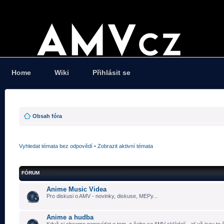
Home
Wiki
Přihlásit se
Obsah fóra
Vyhledat témata bez odpovědí
•
Zobrazit aktivní témata
FÓRUM
Anime Music Videa
Pro diskusi o AMV - novinky, diskuse, MEPy...
Anime a hudba