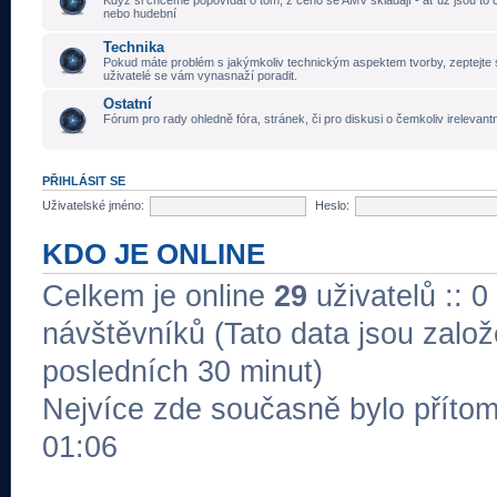
Když si chceme popovídat o tom, z čeho se AMV skládají - ať už jsou to č
nebo hudební
Technika
Pokud máte problém s jakýmkoliv technickým aspektem tvorby, zeptejte 
uživatelé se vám vynasnaží poradit.
Ostatní
Fórum pro rady ohledně fóra, stránek, či pro diskusi o čemkoliv irelevant
PŘIHLÁSIT SE
Uživatelské jméno:
Heslo:
KDO JE ONLINE
Celkem je online
29
uživatelů :: 0
návštěvníků (Tato data jsou založe
posledních 30 minut)
Nejvíce zde současně bylo přít
01:06