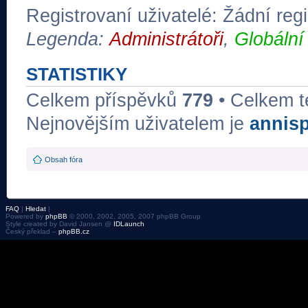
Registrovaní uživatelé: Žádní regi
Legenda:
Administrátoři
,
Globální
STATISTIKY
Celkem příspěvků
779
• Celkem 
Nejnovějším uživatelem je
annis
Obsah fóra
FAQ
|
Hledat
|
Powered by
phpBB
© 2000, 2002, 2005, 2007 phpBB Group
Style created by David Jansen @
IDLaunch
Český překlad –
phpBB.cz