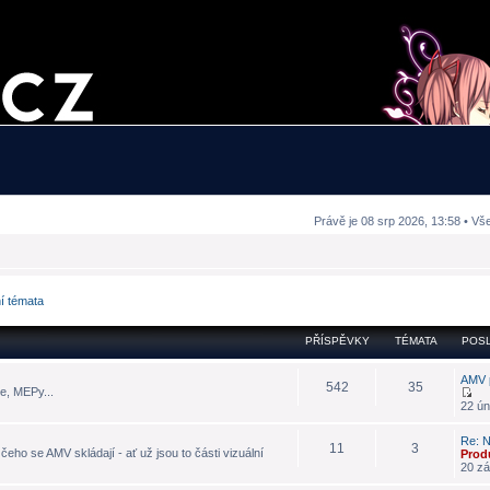
Právě je 08 srp 2026, 13:58 • Vš
ní témata
PŘÍSPĚVKY
TÉMATA
POSL
AMV 
542
35
e, MEPy...
22 ún
Re: N
11
3
eho se AMV skládají - ať už jsou to části vizuální
Prod
20 zá