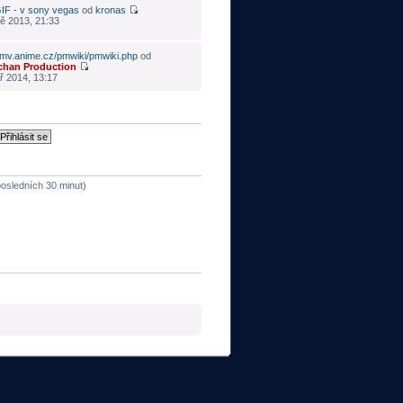
IF - v sony vegas
od
kronas
ě 2013, 21:33
mv.anime.cz/pmwiki/pmwiki.php
od
chan Production
ř 2014, 13:17
 posledních 30 minut)