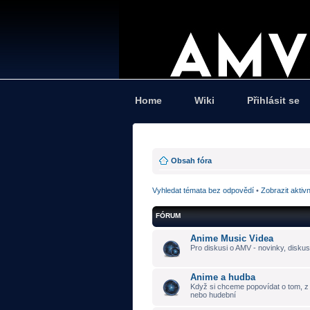
Home
Wiki
Přihlásit se
Obsah fóra
Vyhledat témata bez odpovědí
•
Zobrazit aktiv
FÓRUM
Anime Music Videa
Pro diskusi o AMV - novinky, diskus
Anime a hudba
Když si chceme popovídat o tom, z č
nebo hudební