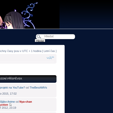
echny časy jsou v UTC + 1 hodina [ Letní čas ]
EDNÍ PŘÍSPĚVEK
projekt na YouTube?
od
TheBestAMVs
o 2015, 17:02
ějáke Anime
od
Nya-chan
uction
ř 2012, 23:19