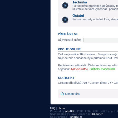
Technika
Pokud máte problém s jakýmkoliv t
uživatelé se vám vynasnaží poradit
Ostatní
Fórum pro rady ohledně fóra, stráne
PŘIHLÁSIT SE
Uživatelské jméno:
KDO JE ONLINE
Celkem je online
20
uživatelů :: 0 registrovanýc
Nejvíce zde současně bylo přítomno
3793
uživ
Registrovaní uživatelé: Žádní registrovaní uživ
Legenda:
Administrátoři
,
Globální moderátoři
STATISTIKY
Celkem příspěvků
779
• Celkem témat
77
• Ce
Obsah fóra
FAQ
|
Hledat
|
Powered by
phpBB
© 2000, 2002, 2005, 2007 phpBB 
Style created by David Jansen @
IDLaunch
Český překlad –
phpBB.cz