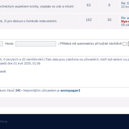
Re: G
63
9
echnickým aspektem tvorby, zeptejte se zde a místní
22 kv
.
Re: a
162
30
k, či pro diskusi o čemkoliv irelevantním.
Nya-
09 zá
Heslo:
|
Přihlásit mě automaticky při každé návštěvě
h, 0 skrytých a 20 návštěvníků (Tato data jsou založena na uživatelích, kteří byli aktivní za
atelů dne 01 kvě 2026, 01:06
atelé
lkem členů
345
• Nejnovějším uživatelem je
annispagan3
Group