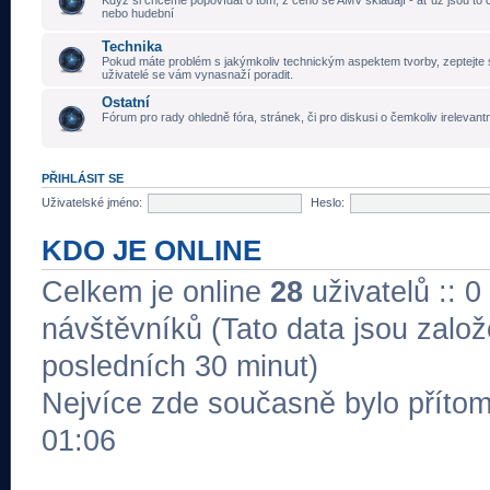
Když si chceme popovídat o tom, z čeho se AMV skládají - ať už jsou to č
nebo hudební
Technika
Pokud máte problém s jakýmkoliv technickým aspektem tvorby, zeptejte 
uživatelé se vám vynasnaží poradit.
Ostatní
Fórum pro rady ohledně fóra, stránek, či pro diskusi o čemkoliv irelevant
PŘIHLÁSIT SE
Uživatelské jméno:
Heslo:
KDO JE ONLINE
Celkem je online
28
uživatelů :: 0
návštěvníků (Tato data jsou založe
posledních 30 minut)
Nejvíce zde současně bylo přít
01:06