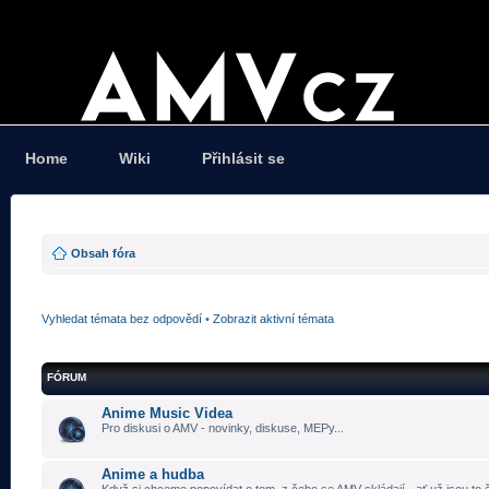
Home
Wiki
Přihlásit se
Obsah fóra
Vyhledat témata bez odpovědí
•
Zobrazit aktivní témata
FÓRUM
Anime Music Videa
Pro diskusi o AMV - novinky, diskuse, MEPy...
Anime a hudba