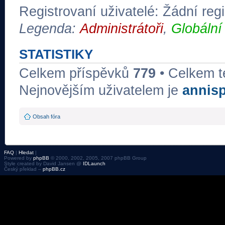
Registrovaní uživatelé: Žádní regi
Legenda:
Administrátoři
,
Globální
STATISTIKY
Celkem příspěvků
779
• Celkem 
Nejnovějším uživatelem je
annis
Obsah fóra
FAQ
|
Hledat
|
Powered by
phpBB
© 2000, 2002, 2005, 2007 phpBB Group
Style created by David Jansen @
IDLaunch
Český překlad –
phpBB.cz