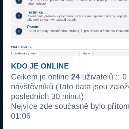
Když si chceme popovídat o tom, z čeho se AMV skládají - ať už jsou to č
nebo hudební
Technika
Pokud máte problém s jakýmkoliv technickým aspektem tvorby, zeptejte 
uživatelé se vám vynasnaží poradit.
Ostatní
Fórum pro rady ohledně fóra, stránek, či pro diskusi o čemkoliv irelevant
PŘIHLÁSIT SE
Uživatelské jméno:
Heslo:
KDO JE ONLINE
Celkem je online
24
uživatelů :: 0
návštěvníků (Tato data jsou založe
posledních 30 minut)
Nejvíce zde současně bylo přít
01:06