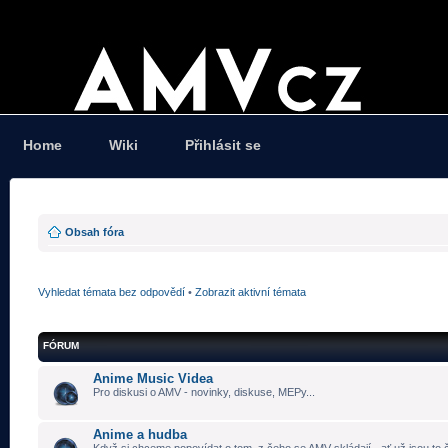
Home
Wiki
Přihlásit se
Obsah fóra
Vyhledat témata bez odpovědí
•
Zobrazit aktivní témata
FÓRUM
Anime Music Videa
Pro diskusi o AMV - novinky, diskuse, MEPy...
Anime a hudba