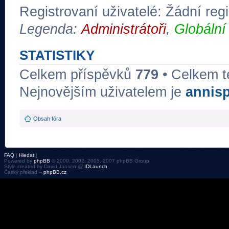
Registrovaní uživatelé: Žádní regi
Legenda:
Administrátoři
,
Globální
STATISTIKY
Celkem příspěvků
779
• Celkem 
Nejnovějším uživatelem je
annis
Obsah fóra
FAQ
|
Hledat
|
Powered by
phpBB
© 2000, 2002, 2005, 2007 phpBB Group
Style created by David Jansen @
IDLaunch
Český překlad –
phpBB.cz