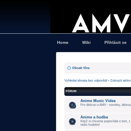
Home
Wiki
Přihlásit se
Obsah fóra
Vyhledat témata bez odpovědí
•
Zobrazit aktiv
FÓRUM
Anime Music Videa
Pro diskusi o AMV - novinky, diskus
Anime a hudba
Když si chceme popovídat o tom, z č
nebo hudební