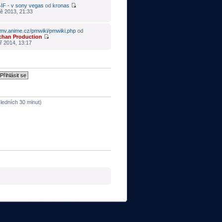
IF - v sony vegas
od
kronas
ě 2013, 21:33
mv.anime.cz/pmwiki/pmwiki.php
od
chan Production
ř 2014, 13:17
sledních 30 minut)