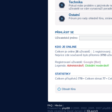
Technika
Pokud máte problém s jakýmkoliv t
uživatelé se vám vynasnaží poradit
Ostatní
Fórum pro rady ohledně fóra, stráne
PŘIHLÁSIT SE
Uživatelské jméno:
KDO JE ONLINE
Celkem je online
26
uživatelů :: 1 registrovaný,
Nejvíce zde současně bylo přítomno
3793
uživ
Registrovaní uživatelé:
Google [Bot]
Legenda:
Administrátoři
,
Globální moderátoři
STATISTIKY
Celkem příspěvků
779
• Celkem témat
77
• Ce
Obsah fóra
FAQ
|
Hledat
|
Powered by
phpBB
© 2000, 2002, 2005, 2007 phpBB 
Style created by David Jansen @
IDLaunch