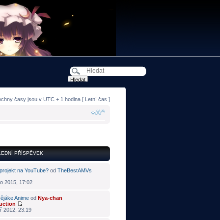
echny časy jsou v UTC + 1 hodina [ Letní čas ]
EDNÍ PŘÍSPĚVEK
projekt na YouTube?
od
TheBestAMVs
o 2015, 17:02
ějáke Anime
od
Nya-chan
uction
ř 2012, 23:19