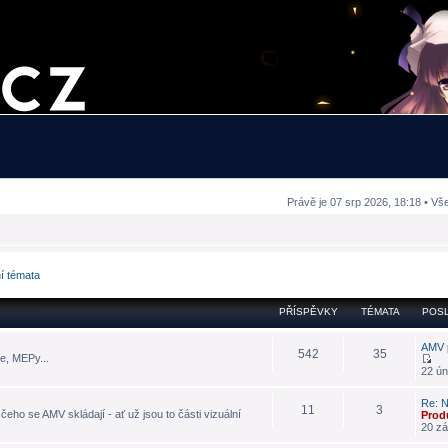
Právě je 07 srp 2026, 18:18 • Vš
ní témata
PŘÍSPĚVKY
TÉMATA
POSL
AMV 
542
35
e, MEPy...
22 ún
Re: N
11
3
eho se AMV skládají - ať už jsou to části vizuální
Prod
20 zá