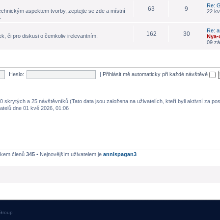
Re: G
63
9
echnickým aspektem tvorby, zeptejte se zde a místní
22 kv
.
Re: a
162
30
k, či pro diskusi o čemkoliv irelevantním.
Nya-
09 zá
Heslo:
|
Přihlásit mě automaticky při každé návštěvě
 0 skrytých a 25 návštěvníků (Tato data jsou založena na uživatelích, kteří byli aktivní za po
atelů dne 01 kvě 2026, 01:06
lkem členů
345
• Nejnovějším uživatelem je
annispagan3
Group