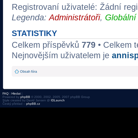
Registrovaní uživatelé: Žádní regi
Legenda:
Administrátoři
,
Globální
STATISTIKY
Celkem příspěvků
779
• Celkem 
Nejnovějším uživatelem je
annis
Obsah fóra
FAQ
|
Hledat
|
Powered by
phpBB
© 2000, 2002, 2005, 2007 phpBB Group
Style created by David Jansen @
IDLaunch
Český překlad –
phpBB.cz