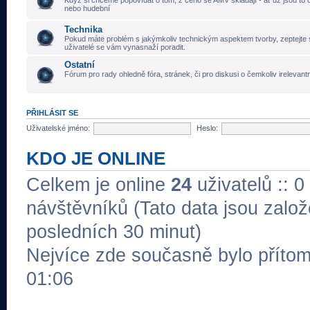
Když si chceme popovídat o tom, z čeho se AMV skládají - ať už jsou to č
nebo hudební
Technika
Pokud máte problém s jakýmkoliv technickým aspektem tvorby, zeptejte 
uživatelé se vám vynasnaží poradit.
Ostatní
Fórum pro rady ohledně fóra, stránek, či pro diskusi o čemkoliv irelevant
PŘIHLÁSIT SE
Uživatelské jméno:
Heslo:
KDO JE ONLINE
Celkem je online
24
uživatelů :: 0
návštěvníků (Tato data jsou založe
posledních 30 minut)
Nejvíce zde současně bylo přít
01:06