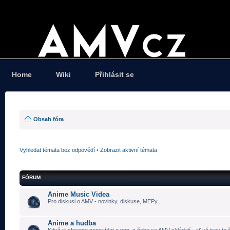
Home
Wiki
Přihlásit se
Obsah fóra
Vyhledat témata bez odpovědí
•
Zobrazit aktivní témata
FÓRUM
Anime Music Videa
Pro diskusi o AMV - novinky, diskuse, MEPy...
Anime a hudba