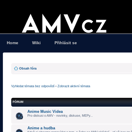
Home
Wiki
Přihlásit se
Obsah fóra
Vyhledat témata bez odpovědí
•
Zobrazit aktivní témata
FÓRUM
Anime Music Videa
Pro diskusi o AMV - novinky, diskuse, MEPy...
Anime a hudba