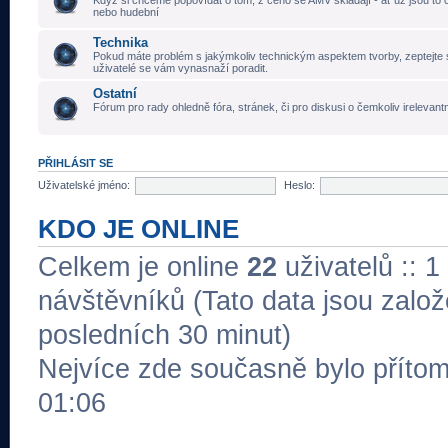
Když si chceme popovídat o tom, z čeho se AMV skládají - ať už jsou to č
nebo hudební
Technika
Pokud máte problém s jakýmkoliv technickým aspektem tvorby, zeptejte 
uživatelé se vám vynasnaží poradit.
Ostatní
Fórum pro rady ohledně fóra, stránek, či pro diskusi o čemkoliv irelevant
PŘIHLÁSIT SE
Uživatelské jméno:
Heslo:
KDO JE ONLINE
Celkem je online
22
uživatelů :: 1
návštěvníků (Tato data jsou založe
posledních 30 minut)
Nejvíce zde současně bylo přít
01:06