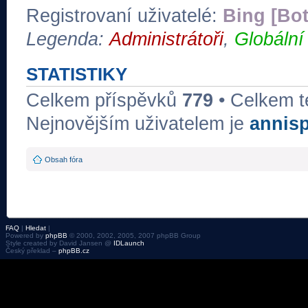
Registrovaní uživatelé:
Bing [Bot
Legenda:
Administrátoři
,
Globální
STATISTIKY
Celkem příspěvků
779
• Celkem 
Nejnovějším uživatelem je
annis
Obsah fóra
FAQ
|
Hledat
|
Powered by
phpBB
© 2000, 2002, 2005, 2007 phpBB Group
Style created by David Jansen @
IDLaunch
Český překlad –
phpBB.cz