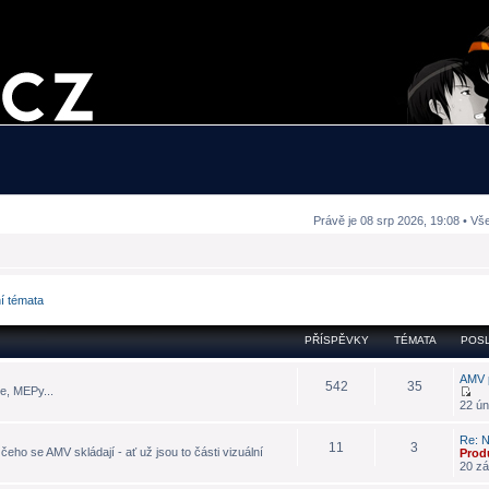
Právě je 08 srp 2026, 19:08 • Vš
ní témata
PŘÍSPĚVKY
TÉMATA
POSL
AMV 
542
35
e, MEPy...
22 ún
Re: N
11
3
eho se AMV skládají - ať už jsou to části vizuální
Prod
20 zá