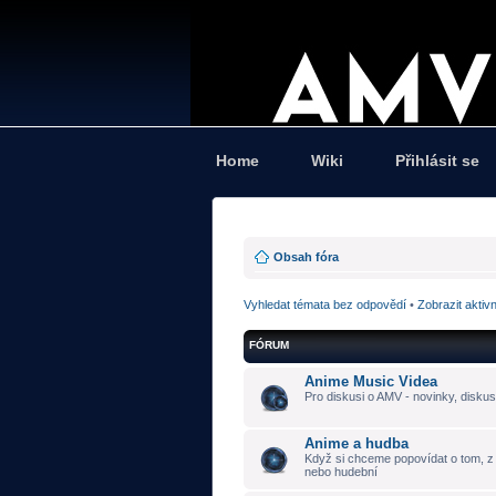
Home
Wiki
Přihlásit se
Obsah fóra
Vyhledat témata bez odpovědí
•
Zobrazit aktiv
FÓRUM
Anime Music Videa
Pro diskusi o AMV - novinky, diskus
Anime a hudba
Když si chceme popovídat o tom, z č
nebo hudební