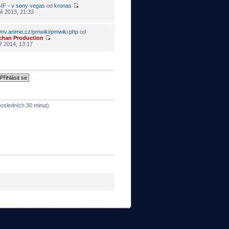
IF - v sony vegas
od
kronas
ě 2013, 21:33
mv.anime.cz/pmwiki/pmwiki.php
od
chan Production
ř 2014, 13:17
 posledních 30 minut)