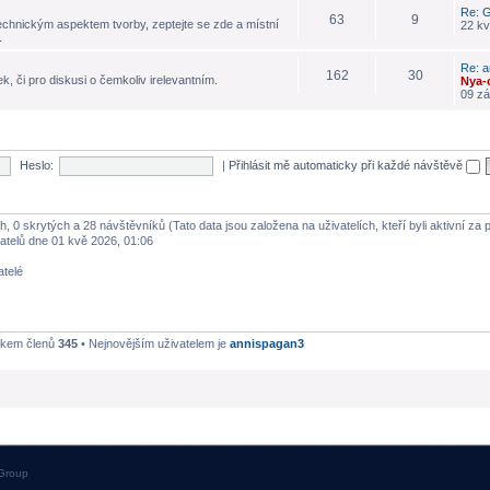
Re: G
63
9
echnickým aspektem tvorby, zeptejte se zde a místní
22 kv
.
Re: a
162
30
k, či pro diskusi o čemkoliv irelevantním.
Nya-
09 zá
Heslo:
|
Přihlásit mě automaticky při každé návštěvě
h, 0 skrytých a 28 návštěvníků (Tato data jsou založena na uživatelích, kteří byli aktivní za
atelů dne 01 kvě 2026, 01:06
atelé
lkem členů
345
• Nejnovějším uživatelem je
annispagan3
Group