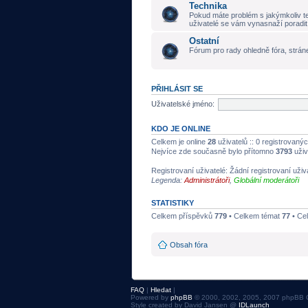
Technika
Pokud máte problém s jakýmkoliv t
uživatelé se vám vynasnaží poradit
Ostatní
Fórum pro rady ohledně fóra, stráne
PŘIHLÁSIT SE
Uživatelské jméno:
KDO JE ONLINE
Celkem je online
28
uživatelů :: 0 registrovanýc
Nejvíce zde současně bylo přítomno
3793
uživ
Registrovaní uživatelé: Žádní registrovaní uživ
Legenda:
Administrátoři
,
Globální moderátoři
STATISTIKY
Celkem příspěvků
779
• Celkem témat
77
• Ce
Obsah fóra
FAQ
|
Hledat
|
Powered by
phpBB
© 2000, 2002, 2005, 2007 phpBB 
Style created by David Jansen @
IDLaunch