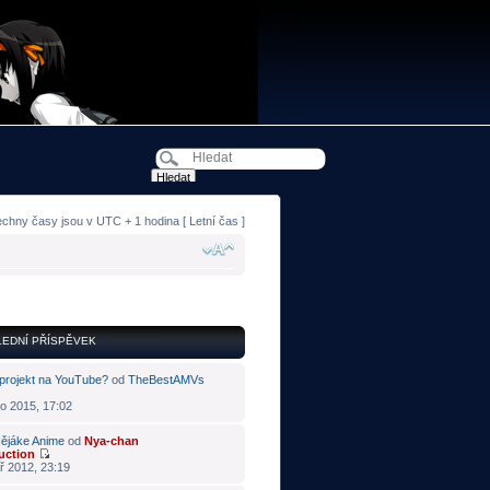
echny časy jsou v UTC + 1 hodina [ Letní čas ]
EDNÍ PŘÍSPĚVEK
projekt na YouTube?
od
TheBestAMVs
o 2015, 17:02
ějáke Anime
od
Nya-chan
uction
ř 2012, 23:19