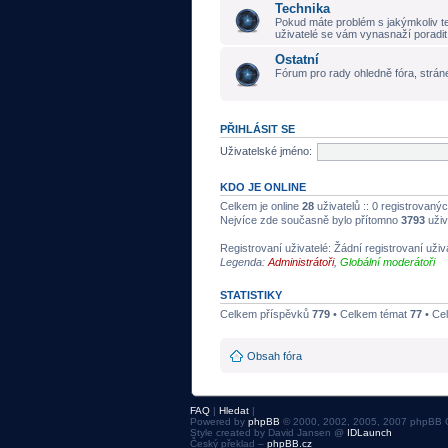
Technika
Pokud máte problém s jakýmkoliv t
uživatelé se vám vynasnaží poradit
Ostatní
Fórum pro rady ohledně fóra, stráne
PŘIHLÁSIT SE
Uživatelské jméno:
KDO JE ONLINE
Celkem je online
28
uživatelů :: 0 registrovanýc
Nejvíce zde současně bylo přítomno
3793
uživ
Registrovaní uživatelé: Žádní registrovaní uživ
Legenda:
Administrátoři
,
Globální moderátoři
STATISTIKY
Celkem příspěvků
779
• Celkem témat
77
• Ce
Obsah fóra
FAQ
|
Hledat
|
Powered by
phpBB
© 2000, 2002, 2005, 2007 phpBB 
Style created by David Jansen @
IDLaunch
Český překlad –
phpBB.cz