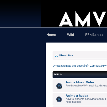
Home
Wiki
Přihlásit se
Obsah fóra
Vyhledat témata bez odpovědí
•
Zobrazit aktiv
FÓRUM
Anime Music Videa
Pro diskusi o AMV - novinky, diskus
Anime a hudba
Když si chceme popovídat o tom, z č
nebo hudební