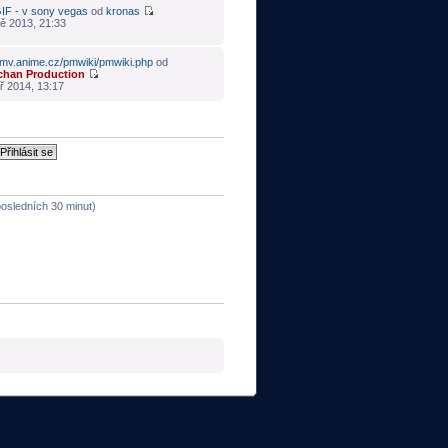
IF - v sony vegas
od
kronas
ě 2013, 21:33
mv.anime.cz/pmwiki/pmwiki.php
od
chan Production
ř 2014, 13:17
 posledních 30 minut)