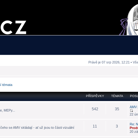
Právě je 07 srp 2026, 12:21 • Vš
ní témata
PŘÍSPĚVKY
TÉMATA
POSL
AMV 
542
35
e, MEPy...
22 ún
Re: N
11
3
eho se AMV skládají - ať už jsou to části vizuální
Prod
20 zá