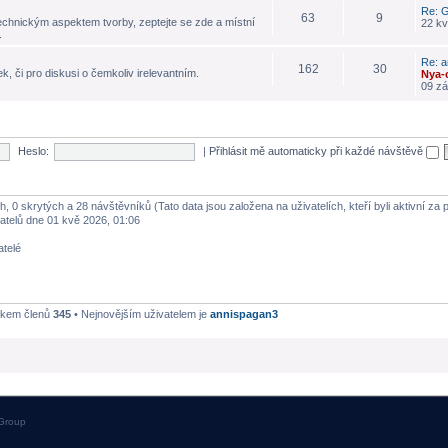
Re: G
63
9
echnickým aspektem tvorby, zeptejte se zde a místní
22 kv
.
Re: a
162
30
k, či pro diskusi o čemkoliv irelevantním.
Nya-
09 zá
Heslo:
|
Přihlásit mě automaticky při každé návštěvě
h, 0 skrytých a 28 návštěvníků (Tato data jsou založena na uživatelích, kteří byli aktivní za
atelů dne 01 kvě 2026, 01:06
atelé
lkem členů
345
• Nejnovějším uživatelem je
annispagan3
Group