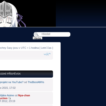
echny časy jsou v UTC + 1 hodina [ Letní čas ]
EDNÍ PŘÍSPĚVEK
projekt na YouTube?
od
TheBestAMVs
o 2015, 17:02
ějáke Anime
od
Nya-chan
uction
ř 2012, 23:19