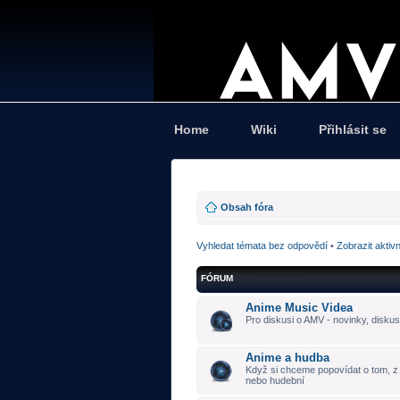
Home
Wiki
Přihlásit se
Obsah fóra
Vyhledat témata bez odpovědí
•
Zobrazit aktiv
FÓRUM
Anime Music Videa
Pro diskusi o AMV - novinky, diskus
Anime a hudba
Když si chceme popovídat o tom, z č
nebo hudební