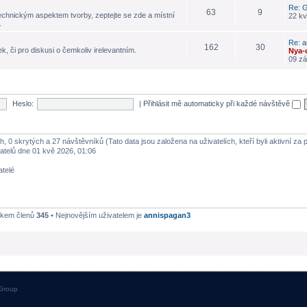
Re: G
63
9
echnickým aspektem tvorby, zeptejte se zde a místní
22 kv
.
Re: a
162
30
k, či pro diskusi o čemkoliv irelevantním.
Nya-
09 zá
Heslo:
|
Přihlásit mě automaticky při každé návštěvě
h, 0 skrytých a 27 návštěvníků (Tato data jsou založena na uživatelích, kteří byli aktivní za
atelů dne 01 kvě 2026, 01:06
atelé
lkem členů
345
• Nejnovějším uživatelem je
annispagan3
Group