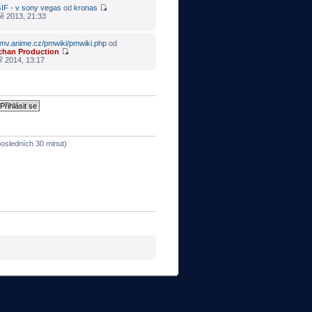
IF - v sony vegas
od
kronas
ě 2013, 21:33
mv.anime.cz/pmwiki/pmwiki.php
od
chan Production
ř 2014, 13:17
 posledních 30 minut)