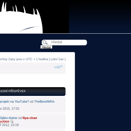
echny časy jsou v UTC + 1 hodina [ Letní čas ]
EDNÍ PŘÍSPĚVEK
projekt na YouTube?
od
TheBestAMVs
o 2015, 17:02
ějáke Anime
od
Nya-chan
uction
ř 2012, 23:19