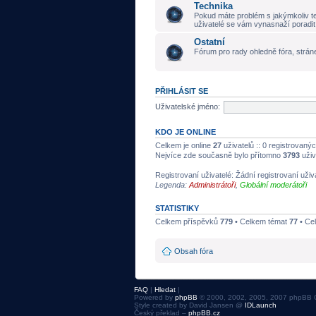
Technika
Pokud máte problém s jakýmkoliv t
uživatelé se vám vynasnaží poradit
Ostatní
Fórum pro rady ohledně fóra, stráne
PŘIHLÁSIT SE
Uživatelské jméno:
KDO JE ONLINE
Celkem je online
27
uživatelů :: 0 registrovanýc
Nejvíce zde současně bylo přítomno
3793
uživ
Registrovaní uživatelé: Žádní registrovaní uživ
Legenda:
Administrátoři
,
Globální moderátoři
STATISTIKY
Celkem příspěvků
779
• Celkem témat
77
• Ce
Obsah fóra
FAQ
|
Hledat
|
Powered by
phpBB
© 2000, 2002, 2005, 2007 phpBB 
Style created by David Jansen @
IDLaunch
Český překlad –
phpBB.cz