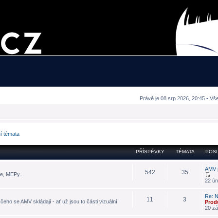
Právě je 08 srp 2026, 20:45 • Vš
ní témata
PŘÍSPĚVKY
TÉMATA
POSL
AMV 
542
35
e, MEPy...
22 ún
Re: N
11
3
eho se AMV skládají - ať už jsou to části vizuální
Prod
20 zá