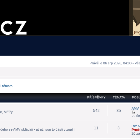
Právě je 06 srp 2026, 04:08 • Vš
ní témata
PŘÍSPĚVKY
TÉMATA
POSL
AMV 
542
35
e, MEPy...
22 ún
Re: N
11
3
eho se AMV skládají - ať už jsou to části vizuální
Prod
20 zá