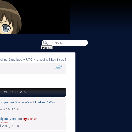
echny časy jsou v UTC + 1 hodina [ Letní čas ]
EDNÍ PŘÍSPĚVEK
projekt na YouTube?
od
TheBestAMVs
o 2015, 17:02
ějáke Anime
od
Nya-chan
uction
ř 2012, 23:19