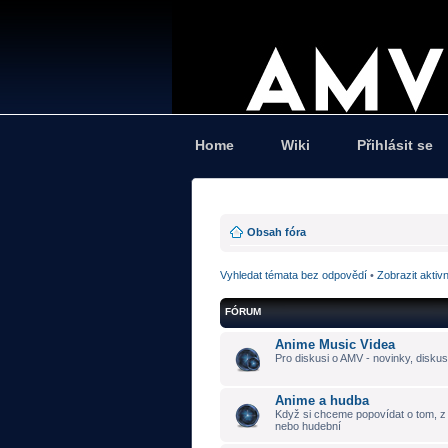
Home
Wiki
Přihlásit se
Obsah fóra
Vyhledat témata bez odpovědí
•
Zobrazit aktiv
FÓRUM
Anime Music Videa
Pro diskusi o AMV - novinky, diskus
Anime a hudba
Když si chceme popovídat o tom, z č
nebo hudební