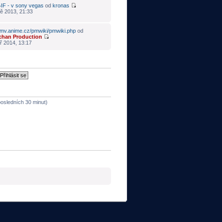
IF - v sony vegas
od
kronas
ě 2013, 21:33
mv.anime.cz/pmwiki/pmwiki.php
od
chan Production
ř 2014, 13:17
 posledních 30 minut)