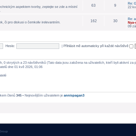
Re: G
63
9
echnickým aspektem tvorby, zeptejte se zde a místní
22 kv
.
Re: a
162
30
k, či pro diskusi o čemkoliv irelevantním.
Nya-
09 zá
Heslo:
|
Přihlásit mě automaticky při každé návštěvě
h, 0 skrytých a 23 návštěvníků (Tato data jsou založena na uživatelích, kteří byli aktivní za
atelů dne 01 kvě 2026, 01:06
atelé
lkem členů
345
• Nejnovějším uživatelem je
annispagan3
Group