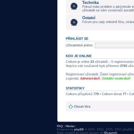
Technika
Pokud máte problém s jakýmkoliv t
uživatelé se vám vynasnaží poradit
Ostatní
Fórum pro rady ohledně fóra, stráne
PŘIHLÁSIT SE
Uživatelské jméno:
KDO JE ONLINE
Celkem je online
23
uživatelů :: 0 registrovanýc
Nejvíce zde současně bylo přítomno
3793
uživ
Registrovaní uživatelé: Žádní registrovaní uživ
Legenda:
Administrátoři
,
Globální moderátoři
STATISTIKY
Celkem příspěvků
779
• Celkem témat
77
• Ce
Obsah fóra
FAQ
|
Hledat
|
Powered by
phpBB
© 2000, 2002, 2005, 2007 phpBB 
Style created by David Jansen @
IDLaunch