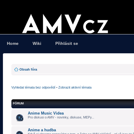
Home
Wiki
Přihlásit se
Obsah fóra
Vyhledat témata bez odpovědí
•
Zobrazit aktivní témata
FÓRUM
Anime Music Videa
Pro diskusi o AMV - novinky, diskuse, MEPy...
Anime a hudba