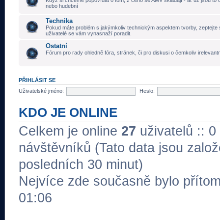
Když si chceme popovídat o tom, z čeho se AMV skládají - ať už jsou to č
nebo hudební
Technika
Pokud máte problém s jakýmkoliv technickým aspektem tvorby, zeptejte 
uživatelé se vám vynasnaží poradit.
Ostatní
Fórum pro rady ohledně fóra, stránek, či pro diskusi o čemkoliv irelevant
PŘIHLÁSIT SE
Uživatelské jméno:
Heslo:
KDO JE ONLINE
Celkem je online
27
uživatelů :: 0
návštěvníků (Tato data jsou založe
posledních 30 minut)
Nejvíce zde současně bylo přít
01:06