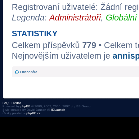
Registrovaní uživatelé: Žádní regi
Legenda:
Administrátoři
,
Globální
STATISTIKY
Celkem příspěvků
779
• Celkem 
Nejnovějším uživatelem je
annis
Obsah fóra
FAQ
|
Hledat
|
Powered by
phpBB
© 2000, 2002, 2005, 2007 phpBB Group
Style created by David Jansen @
IDLaunch
Český překlad –
phpBB.cz