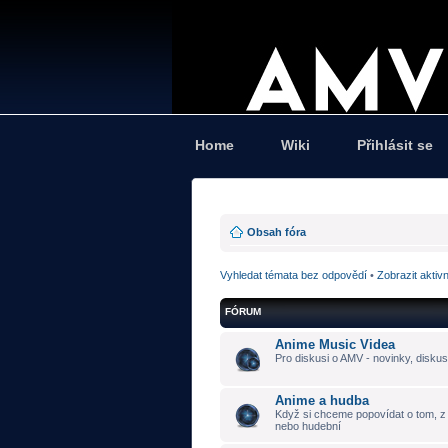
Home
Wiki
Přihlásit se
Obsah fóra
Vyhledat témata bez odpovědí
•
Zobrazit aktiv
FÓRUM
Anime Music Videa
Pro diskusi o AMV - novinky, diskus
Anime a hudba
Když si chceme popovídat o tom, z č
nebo hudební