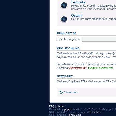
Technika
Pokud máte problém s jakýmkoliv t
uživatelé se vám vynasnaží poradit
Ostatní
Fórum pro rady ohledně fóra, stráne
PŘIHLÁSIT SE
Uživatelské jméno:
KDO JE ONLINE
Celkem je online
21
uživatelů :: 0 registrovanýc
Nejvíce zde současně bylo přítomno
3793
uživ
Registrovaní uživatelé: Žádní registrovaní uživ
Legenda:
Administrátoři
,
Globální moderátoři
STATISTIKY
Celkem příspěvků
779
• Celkem témat
77
• Ce
Obsah fóra
FAQ
|
Hledat
|
Powered by
phpBB
© 2000, 2002, 2005, 2007 phpBB 
Style created by David Jansen @
IDLaunch
Český překlad –
phpBB.cz