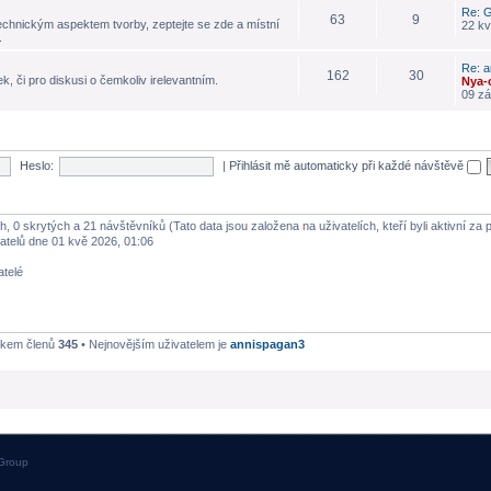
Re: G
63
9
echnickým aspektem tvorby, zeptejte se zde a místní
22 kv
.
Re: a
162
30
k, či pro diskusi o čemkoliv irelevantním.
Nya-
09 zá
Heslo:
|
Přihlásit mě automaticky při každé návštěvě
h, 0 skrytých a 21 návštěvníků (Tato data jsou založena na uživatelích, kteří byli aktivní za
atelů dne 01 kvě 2026, 01:06
atelé
lkem členů
345
• Nejnovějším uživatelem je
annispagan3
Group