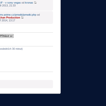
IF - v sony vegas
od
kronas
ě 2013, 21:33
mv.anime.cz/pmwiki/pmwiki.php
od
chan Production
ř 2014, 13:17
 posledních 30 minut)