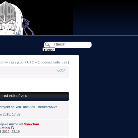
echny časy jsou v UTC + 1 hodina [ Letní čas ]
EDNÍ PŘÍSPĚVEK
projekt na YouTube?
od
TheBestAMVs
o 2015, 17:02
ějáke Anime
od
Nya-chan
uction
ř 2012, 23:19