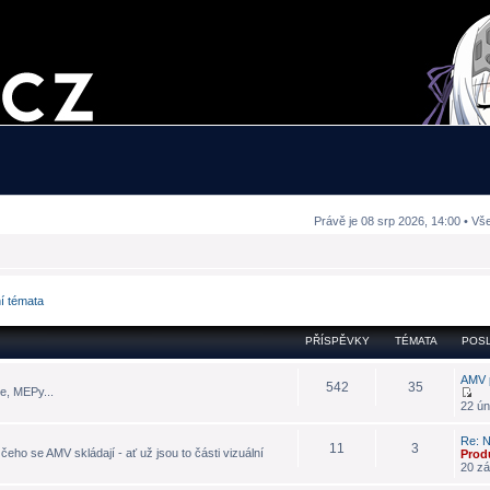
Právě je 08 srp 2026, 14:00 • Vš
ní témata
PŘÍSPĚVKY
TÉMATA
POSL
AMV 
542
35
e, MEPy...
22 ún
Re: N
11
3
eho se AMV skládají - ať už jsou to části vizuální
Prod
20 zá