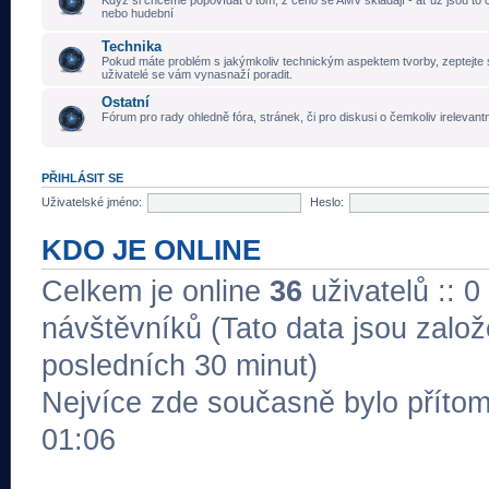
Když si chceme popovídat o tom, z čeho se AMV skládají - ať už jsou to č
nebo hudební
Technika
Pokud máte problém s jakýmkoliv technickým aspektem tvorby, zeptejte 
uživatelé se vám vynasnaží poradit.
Ostatní
Fórum pro rady ohledně fóra, stránek, či pro diskusi o čemkoliv irelevant
PŘIHLÁSIT SE
Uživatelské jméno:
Heslo:
KDO JE ONLINE
Celkem je online
36
uživatelů :: 0
návštěvníků (Tato data jsou založe
posledních 30 minut)
Nejvíce zde současně bylo přít
01:06