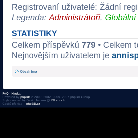
Registrovaní uživatelé: Žádní regi
Legenda:
Administrátoři
,
Globální
STATISTIKY
Celkem příspěvků
779
• Celkem 
Nejnovějším uživatelem je
annis
Obsah fóra
FAQ
|
Hledat
|
Powered by
phpBB
© 2000, 2002, 2005, 2007 phpBB Group
Style created by David Jansen @
IDLaunch
Český překlad –
phpBB.cz