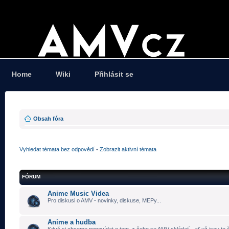
Home
Wiki
Přihlásit se
Obsah fóra
Vyhledat témata bez odpovědí
•
Zobrazit aktivní témata
FÓRUM
Anime Music Videa
Pro diskusi o AMV - novinky, diskuse, MEPy...
Anime a hudba