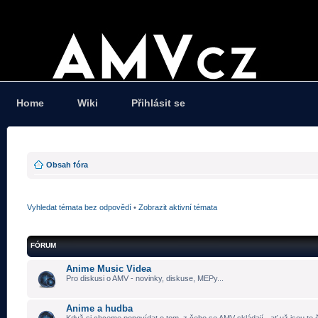
Home
Wiki
Přihlásit se
Obsah fóra
Vyhledat témata bez odpovědí
•
Zobrazit aktivní témata
FÓRUM
Anime Music Videa
Pro diskusi o AMV - novinky, diskuse, MEPy...
Anime a hudba