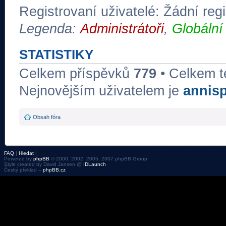
Registrovaní uživatelé: Žádní regi
Legenda:
Administrátoři
,
Globální
STATISTIKY
Celkem příspěvků
779
• Celkem 
Nejnovějším uživatelem je
annis
Obsah fóra
FAQ
|
Hledat
|
Powered by
phpBB
© 2000, 2002, 2005, 2007 phpBB Group
Style created by David Jansen @
IDLaunch
Český překlad –
phpBB.cz