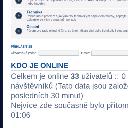
Když si chceme popovídat o tom, z čeho se AMV skládají - ať už jsou to č
nebo hudební
Technika
Pokud máte problém s jakýmkoliv technickým aspektem tvorby, zeptejte 
uživatelé se vám vynasnaží poradit.
Ostatní
Fórum pro rady ohledně fóra, stránek, či pro diskusi o čemkoliv irelevant
PŘIHLÁSIT SE
Uživatelské jméno:
Heslo:
KDO JE ONLINE
Celkem je online
33
uživatelů :: 0
návštěvníků (Tato data jsou založe
posledních 30 minut)
Nejvíce zde současně bylo přít
01:06