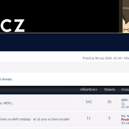
Právě je 08 srp 2026, 01:34 • Vš
ní témata
PŘÍSPĚVKY
TÉMATA
POSL
AMV 
542
35
e, MEPy...
22 ún
Re: N
11
3
eho se AMV skládají - ať už jsou to části vizuální
Prod
20 zá