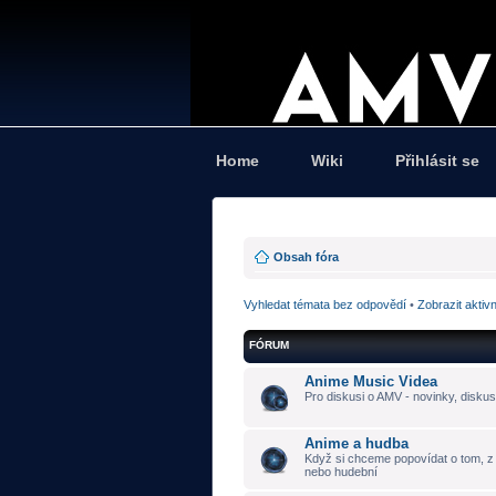
Home
Wiki
Přihlásit se
Obsah fóra
Vyhledat témata bez odpovědí
•
Zobrazit aktiv
FÓRUM
Anime Music Videa
Pro diskusi o AMV - novinky, diskus
Anime a hudba
Když si chceme popovídat o tom, z č
nebo hudební