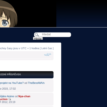
echny časy jsou v UTC + 1 hodina [ Letní čas ]
EDNÍ PŘÍSPĚVEK
projekt na YouTube?
od
TheBestAMVs
o 2015, 17:02
ějáke Anime
od
Nya-chan
uction
ř 2012, 23:19