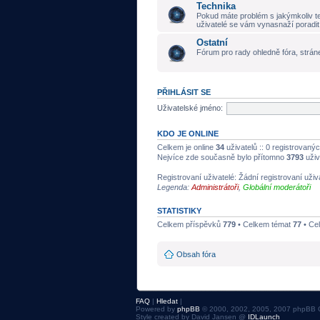
Technika
Pokud máte problém s jakýmkoliv t
uživatelé se vám vynasnaží poradit
Ostatní
Fórum pro rady ohledně fóra, stráne
PŘIHLÁSIT SE
Uživatelské jméno:
KDO JE ONLINE
Celkem je online
34
uživatelů :: 0 registrovanýc
Nejvíce zde současně bylo přítomno
3793
uživ
Registrovaní uživatelé: Žádní registrovaní uživ
Legenda:
Administrátoři
,
Globální moderátoři
STATISTIKY
Celkem příspěvků
779
• Celkem témat
77
• Ce
Obsah fóra
FAQ
|
Hledat
|
Powered by
phpBB
© 2000, 2002, 2005, 2007 phpBB 
Style created by David Jansen @
IDLaunch