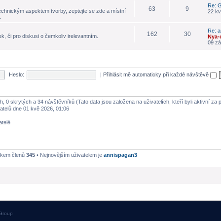
Re: G
63
9
echnickým aspektem tvorby, zeptejte se zde a místní
22 kv
.
Re: a
162
30
k, či pro diskusi o čemkoliv irelevantním.
Nya-
09 zá
Heslo:
|
Přihlásit mě automaticky při každé návštěvě
h, 0 skrytých a 34 návštěvníků (Tato data jsou založena na uživatelích, kteří byli aktivní za
atelů dne 01 kvě 2026, 01:06
atelé
lkem členů
345
• Nejnovějším uživatelem je
annispagan3
Group