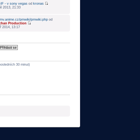
IF - v sony vegas
od
kronas
ě 2013, 21:33
mv.anime.cz/pmwiki/pmwiki.php
od
chan Production
ř 2014, 13:17
 posledních 30 minut)