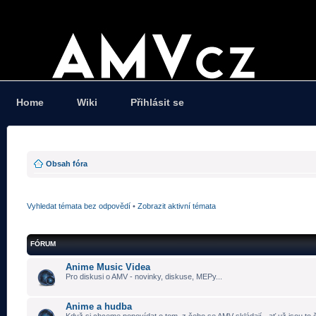
Home
Wiki
Přihlásit se
Obsah fóra
Vyhledat témata bez odpovědí
•
Zobrazit aktivní témata
FÓRUM
Anime Music Videa
Pro diskusi o AMV - novinky, diskuse, MEPy...
Anime a hudba