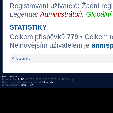
Registrovaní uživatelé: Žádní regi
Legenda:
Administrátoři
,
Globální
STATISTIKY
Celkem příspěvků
779
• Celkem 
Nejnovějším uživatelem je
annis
Obsah fóra
FAQ
|
Hledat
|
Powered by
phpBB
© 2000, 2002, 2005, 2007 phpBB Group
Style created by David Jansen @
IDLaunch
Český překlad –
phpBB.cz