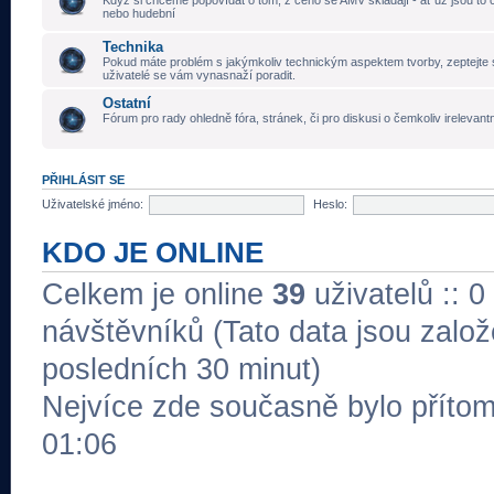
Když si chceme popovídat o tom, z čeho se AMV skládají - ať už jsou to č
nebo hudební
Technika
Pokud máte problém s jakýmkoliv technickým aspektem tvorby, zeptejte 
uživatelé se vám vynasnaží poradit.
Ostatní
Fórum pro rady ohledně fóra, stránek, či pro diskusi o čemkoliv irelevant
PŘIHLÁSIT SE
Uživatelské jméno:
Heslo:
KDO JE ONLINE
Celkem je online
39
uživatelů :: 0
návštěvníků (Tato data jsou založe
posledních 30 minut)
Nejvíce zde současně bylo přít
01:06