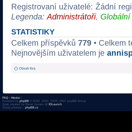
Registrovaní uživatelé: Žádní regi
Legenda:
Administrátoři
,
Globální
STATISTIKY
Celkem příspěvků
779
• Celkem 
Nejnovějším uživatelem je
annis
Obsah fóra
FAQ
|
Hledat
|
Powered by
phpBB
© 2000, 2002, 2005, 2007 phpBB Group
Style created by David Jansen @
IDLaunch
Český překlad –
phpBB.cz