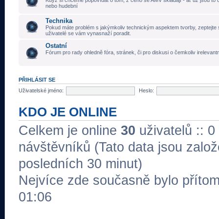
Když si chceme popovídat o tom, z čeho se AMV skládají - ať už jsou to č
nebo hudební
Technika
Pokud máte problém s jakýmkoliv technickým aspektem tvorby, zeptejte 
uživatelé se vám vynasnaží poradit.
Ostatní
Fórum pro rady ohledně fóra, stránek, či pro diskusi o čemkoliv irelevant
PŘIHLÁSIT SE
Uživatelské jméno:
Heslo:
KDO JE ONLINE
Celkem je online
30
uživatelů :: 0
návštěvníků (Tato data jsou založe
posledních 30 minut)
Nejvíce zde současně bylo přít
01:06