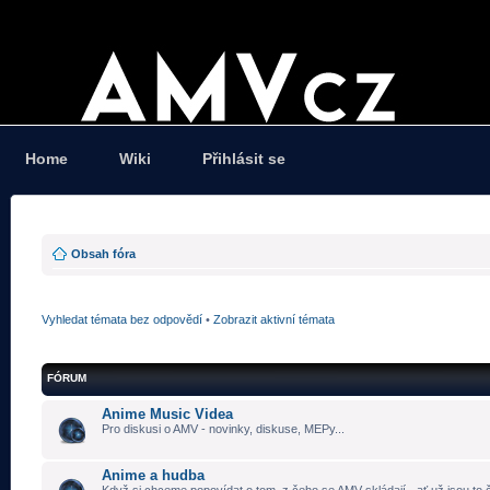
Home
Wiki
Přihlásit se
Obsah fóra
Vyhledat témata bez odpovědí
•
Zobrazit aktivní témata
FÓRUM
Anime Music Videa
Pro diskusi o AMV - novinky, diskuse, MEPy...
Anime a hudba