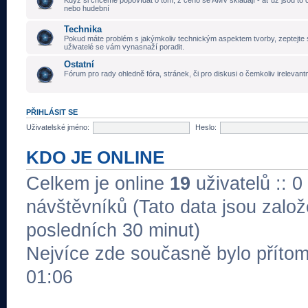
Když si chceme popovídat o tom, z čeho se AMV skládají - ať už jsou to č
nebo hudební
Technika
Pokud máte problém s jakýmkoliv technickým aspektem tvorby, zeptejte 
uživatelé se vám vynasnaží poradit.
Ostatní
Fórum pro rady ohledně fóra, stránek, či pro diskusi o čemkoliv irelevant
PŘIHLÁSIT SE
Uživatelské jméno:
Heslo:
KDO JE ONLINE
Celkem je online
19
uživatelů :: 0
návštěvníků (Tato data jsou založe
posledních 30 minut)
Nejvíce zde současně bylo přít
01:06