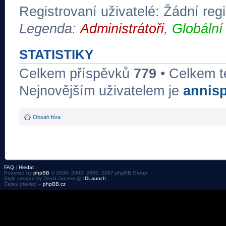
Registrovaní uživatelé: Žádní regi
Legenda:
Administrátoři
,
Globální
STATISTIKY
Celkem příspěvků
779
• Celkem 
Nejnovějším uživatelem je
annis
Obsah fóra
FAQ
|
Hledat
|
Powered by
phpBB
© 2000, 2002, 2005, 2007 phpBB Group
Style created by David Jansen @
IDLaunch
Český překlad –
phpBB.cz