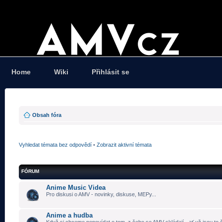
Home
Wiki
Přihlásit se
Obsah fóra
Vyhledat témata bez odpovědí
•
Zobrazit aktivní témata
FÓRUM
Anime Music Videa
Pro diskusi o AMV - novinky, diskuse, MEPy...
Anime a hudba