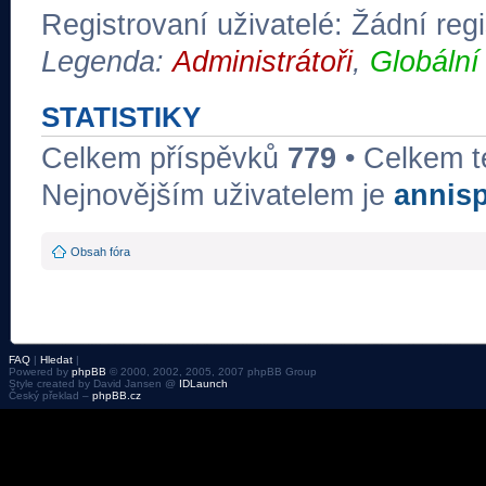
Registrovaní uživatelé: Žádní regi
Legenda:
Administrátoři
,
Globální
STATISTIKY
Celkem příspěvků
779
• Celkem 
Nejnovějším uživatelem je
annis
Obsah fóra
FAQ
|
Hledat
|
Powered by
phpBB
© 2000, 2002, 2005, 2007 phpBB Group
Style created by David Jansen @
IDLaunch
Český překlad –
phpBB.cz