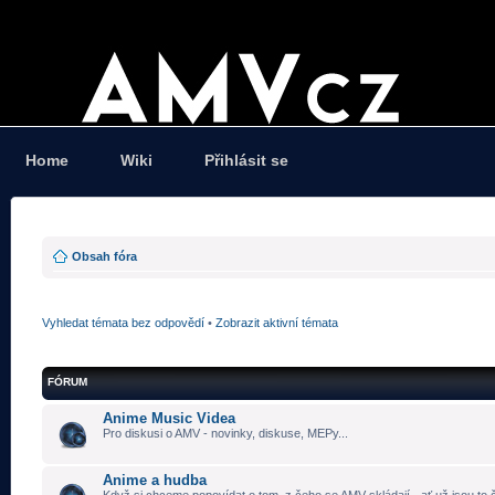
Home
Wiki
Přihlásit se
Obsah fóra
Vyhledat témata bez odpovědí
•
Zobrazit aktivní témata
FÓRUM
Anime Music Videa
Pro diskusi o AMV - novinky, diskuse, MEPy...
Anime a hudba