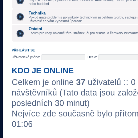
Když si chceme popovídat o tom, z čeho se AMV skládají - ať už jsou to č
nebo hudební
Technika
Pokud máte problém s jakýmkoliv technickým aspektem tvorby, zeptejte 
uživatelé se vám vynasnaží poradit.
Ostatní
Fórum pro rady ohledně fóra, stránek, či pro diskusi o čemkoliv irelevant
PŘIHLÁSIT SE
Uživatelské jméno:
Heslo:
KDO JE ONLINE
Celkem je online
37
uživatelů :: 0
návštěvníků (Tato data jsou založe
posledních 30 minut)
Nejvíce zde současně bylo přít
01:06