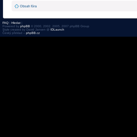
Obsah fóra
FAQ
|
Hledat
|
Powered by
phpBB
© 2000, 2002, 2005, 2007 phpBB Group
Style created by David Jansen @
IDLaunch
Český překlad –
phpBB.cz