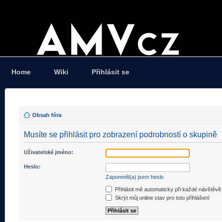
Home
Wiki
Přihlásit se
Obsah fóra
Musíte se přihlásit pro zobrazení podrobností o skupině
Uživatelské jméno:
Heslo:
Zapomněl(a) jsem heslo
Přihlásit mě automaticky při každé návštěvě
Skrýt můj online stav pro toto přihlášení