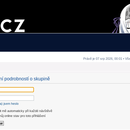
Právě je 07 srp 2026, 00:01 • Vš
ení podrobností o skupině
a) jsem heslo
it mě automaticky při každé návštěvě
ůj online stav pro toto přihlášení