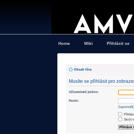
Home
Wiki
Přihlásit se
Obsah fóra
Musíte se přihlásit pro zobraz
Uživatelské jméno:
Heslo:
Zapomněl(
Přihlás
Skrýt m