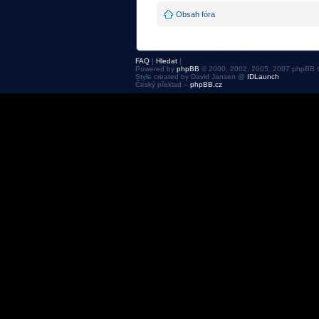
Obsah fóra
FAQ
|
Hledat
|
Powered by
phpBB
© 2000, 2002, 2005, 2007 phpBB 
Style created by David Jansen @
IDLaunch
Český překlad –
phpBB.cz