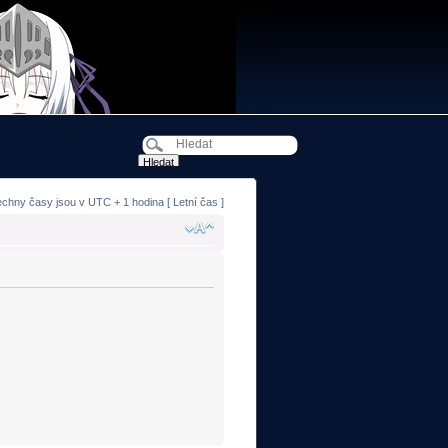
echny časy jsou v UTC + 1 hodina [ Letní čas ]