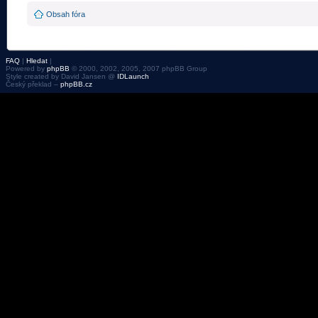
Obsah fóra
FAQ
|
Hledat
|
Powered by
phpBB
© 2000, 2002, 2005, 2007 phpBB Group
Style created by David Jansen @
IDLaunch
Český překlad –
phpBB.cz