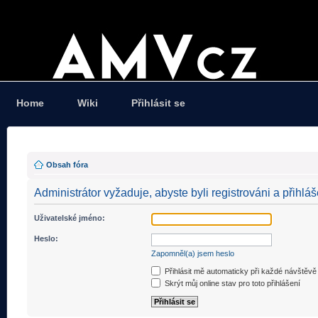
Home
Wiki
Přihlásit se
Obsah fóra
Administrátor vyžaduje, abyste byli registrováni a přihláš
Uživatelské jméno:
Heslo:
Zapomněl(a) jsem heslo
Přihlásit mě automaticky při každé návštěvě
Skrýt můj online stav pro toto přihlášení