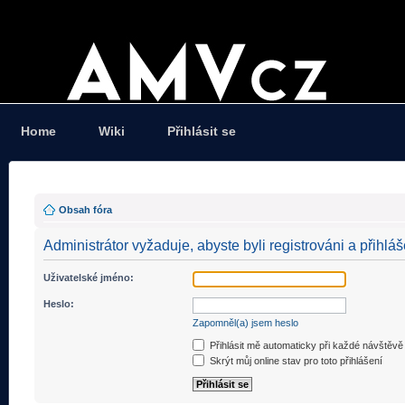
Home
Wiki
Přihlásit se
Obsah fóra
Administrátor vyžaduje, abyste byli registrováni a přihláš
Uživatelské jméno:
Heslo:
Zapomněl(a) jsem heslo
Přihlásit mě automaticky při každé návštěvě
Skrýt můj online stav pro toto přihlášení