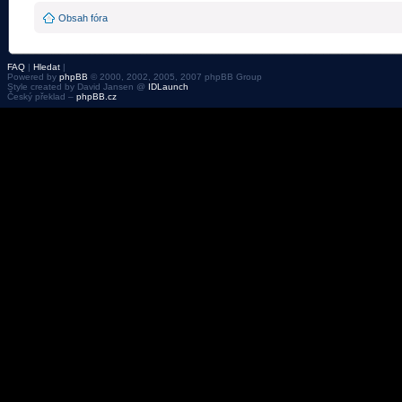
Obsah fóra
FAQ
|
Hledat
|
Powered by
phpBB
© 2000, 2002, 2005, 2007 phpBB Group
Style created by David Jansen @
IDLaunch
Český překlad –
phpBB.cz