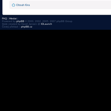
Obsah fóra
FAQ
|
Hledat
|
Powered by
phpBB
© 2000, 2002, 2005, 2007 phpBB Group
Style created by David Jansen @
IDLaunch
Český překlad –
phpBB.cz