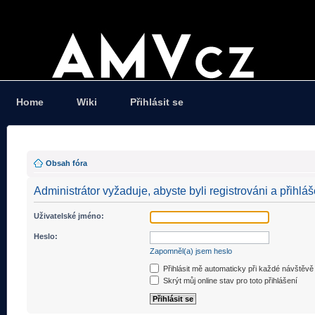
Home
Wiki
Přihlásit se
Obsah fóra
Administrátor vyžaduje, abyste byli registrováni a přihláš
Uživatelské jméno:
Heslo:
Zapomněl(a) jsem heslo
Přihlásit mě automaticky při každé návštěvě
Skrýt můj online stav pro toto přihlášení